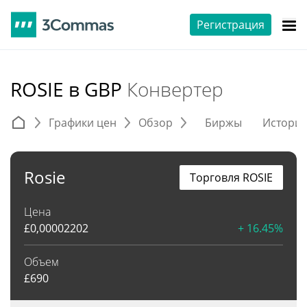
Регистрация
ROSIE в GBP
Конвертер
Графики цен
Обзор
Биржы
Истори
Rosie
Торговля ROSIE
Цена
£
0,00002202
+ 16.45%
Объем
£
690