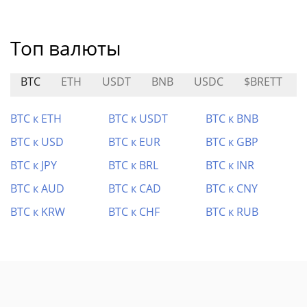
Топ валюты
BTC
ETH
USDT
BNB
USDC
$BRETT
BTC к ETH
BTC к USDT
BTC к BNB
BTC к USD
BTC к EUR
BTC к GBP
BTC к JPY
BTC к BRL
BTC к INR
BTC к AUD
BTC к CAD
BTC к CNY
BTC к KRW
BTC к CHF
BTC к RUB