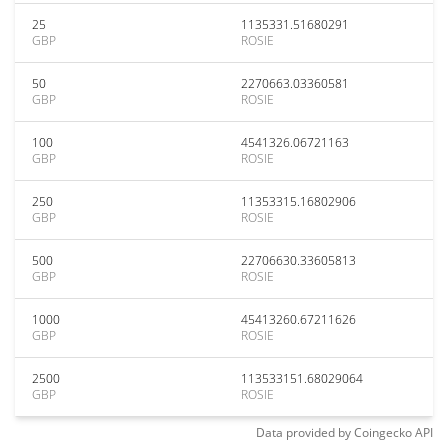
25
1135331.51680291
GBP
ROSIE
50
2270663.03360581
GBP
ROSIE
100
4541326.06721163
GBP
ROSIE
250
11353315.16802906
GBP
ROSIE
500
22706630.33605813
GBP
ROSIE
1000
45413260.67211626
GBP
ROSIE
2500
113533151.68029064
GBP
ROSIE
Data provided by
Coingecko
API