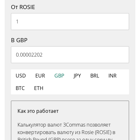
От ROSIE
В GBP
USD
EUR
GBP
JPY
BRL
INR
BTC
ETH
Как это работает
Калькулятор валют 3Commas позволяет
конвертировать валюту из Rosie (ROSIE) в
British Pound (GBP) всего за одну секунду.