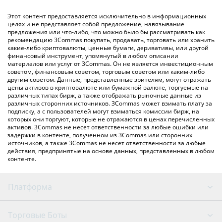
(личного обмена), например LocalBitcoins и т. д.
Вы также можете использовать приведенную выше таблицу
Этот контент предоставляется исключительно в информационных
цен Rosie, чтобы проверить последние цены на Rosie в
целях и не представляет собой предложение, навязывание
предложения или что-либо, что можно было бы рассматривать как
основных фиатных и криптовалютах.
рекомендацию 3Commas покупать, продавать, торговать или хранить
какие-либо криптовалюты, ценные бумаги, деривативы, или другой
финансовый инструмент, упомянутый в любом описании
материалов или услуг от 3Commas. Он не является инвестиционным
советом, финансовым советом, торговым советом или каким-либо
другим советом. Данные, представленные зрителям, могут отражать
цены активов в криптовалюте или бумажной валюте, торгуемые на
различных типах бирж, а также отображать рыночные данные из
различных сторонних источников. 3Commas может взимать плату за
подписку, а с пользователей могут взиматься комиссии бирж, на
которых они торгуют, которые не отражаются в ценах перечисленных
активов. 3Commas не несет ответственности за любые ошибки или
задержки в контенте, полученном из 3Commas или сторонних
источников, а также 3Commas не несет ответственности за любые
действия, предпринятые на основе данных, представленных в любом
контенте.
Платформа
GRID Бот
Состояние системы
Торговые Боты