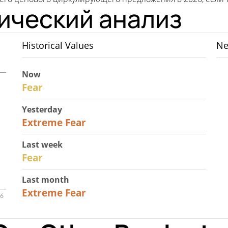
ический анализ
Historical Values
Ne
Now
29
Fear
Yesterday
25
Extreme Fear
Last week
27
Fear
Last month
22
Extreme Fear