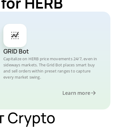
 for HERB
GRID Bot
Capitalize on HERB price movements 24/7, even in
sideways markets. The Grid Bot places smart buy
and sell orders within preset ranges to capture
every market swing.
Learn more
т Crypto