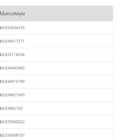
Максимум
$0,033434235
$0,034017371
$0,033118256
$0,034443465
$0,034016799
$0,034821943
$0,03402163
$0,035045022
$0,035668107