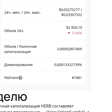
$0,03275277 /
24ч. мин. / 24ч. макс.
$0,03307332
$2 820,19
Объем
24ч.
5.66%
Объем / Рыночная
0,00092857409
капитализация
0,00013332739%
Доминирование
#1881
Рейтинг
еделю
очная капитализация HERB составляет