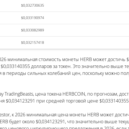
$0,032730635
$0,033190974
$0,033082989
$0,032157418
2026 минимальная стоимость монеты HERB может достичь 
,033140355 долларов за токен. Это значительно выше те
я в периоды сильных колебаний цен, поскольку можно полу
у TradingBeasts, цена токена HERBCOIN, по прогнозам, дос
я $0,034123291 при средней торговой цене $0,033140355
vestor, к 2026 минимальная цена монеты HERB может дост
ERB будет около $0,034123291, что значительно выше те
его ценового циркулирующего предложения в 2026, если 