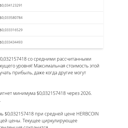
$0,034123291
$0,033580784
$0,033316529
$0,033434493
$0,032157418 со средними рассчитанными
кущего уровня! Максимальная стоимость этой
чать прибыль, даже когда другие могут
тигнет минимума $0,032157418 через 2026.
.
ичь $0,032157418 при средней цене HERBCOIN
кущей цены. Текущее циркулирующее
тенденция сохранится.