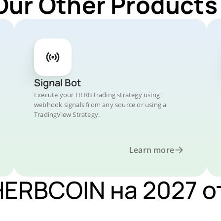
Our Other Products
Signal Bot
Execute your HERB trading strategy using
webhook signals from any source or using a
TradingView Strategy.
Learn more
ERBCOIN на 2027 о