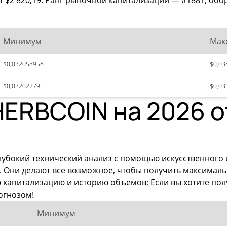
т $2 820,19. Ранг рыночной капитализации — #1881, обор
Минимум
Мак
$0,032058956
$0,03
$0,032022795
$0,03
ERBCOIN на 2026 о
лубокий технический анализ с помощью искусственного
. Они делают все возможное, чтобы получить максима
ю капитализацию и историю объемов; Если вы хотите по
огнозом!
Минимум