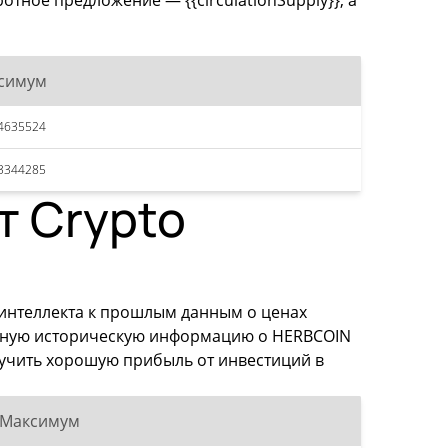
отное предложение — {{circulationSupply}}, а
симум
4635524
3344285
т Crypto
 интеллекта к прошлым данным о ценах
льную историческую информацию о HERBCOIN
лучить хорошую прибыль от инвестиций в
Максимум