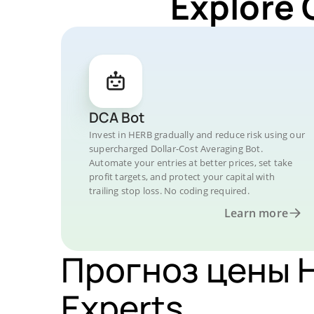
Explore 
DCA Bot
Invest in HERB gradually and reduce risk using our
supercharged Dollar-Cost Averaging Bot.
Automate your entries at better prices, set take
profit targets, and protect your capital with
trailing stop loss. No coding required.
Learn more
Прогноз цены H
Experts