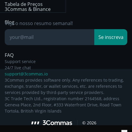
Tabela de Preços
Other Legal
Day Trading
3Commas & Binance
Documentation
Breakout Trading
Blog
Veja o nosso resumo semanal!
Base de
Se inscreva
Conhecimento
FAQ
Support service
24/7 live chat
support@3commas.io
3Commas provides software only. Any references to trading,
exchange, transfer, or wallet services, etc. are references to
services provided by third-party service providers.
3C Trade Tech Ltd., registration number 2164568, address
Geneva Place, 2nd Floor, #333 Waterfront Drive, Road Town
Tortola, British Virgin Islands
©
2026