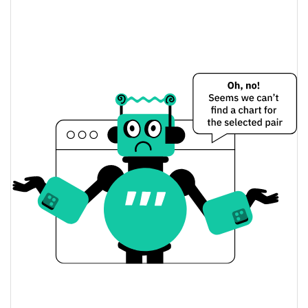
Creditlink Token Preço Ontem
$0.0044155162 /
Baixa / Alta de ontem
$0.0044162847
Abertura / Fecho de
$0.0044162847 /
$0.0044155162
Ontem
0.13%
A mudança de ontem
$57,909.179
Volume de ontem
Histórico do preço do Creditlink Token
$0.0043285362 /
7 dias Baixa / 7 dias Alta
$0.0049780241
30 dias Baixa / 30 dias
$0.0044111131 /