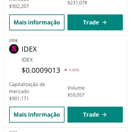
$231,078
$902,207
Mais informação
Trade
2958
IDEX
IDEX
$
0.0009013
9.80%
Capitalização de
Volume
mercado
$59,057
$901,171
Mais informação
Trade