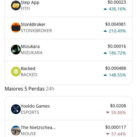
$0.00023
Step App
FITFI
436.16%
$0.004981
StonkBroker
STONKBROKER
210.49%
$0.00016
Mizukara
MIZUKARA
186.72%
$0.000488
Backed
BACKED
148.55%
Maiores 5 Perdas
24h
$0.0208
Yooldo Games
ESPORTS
59.88%
$0.000117
The Nietzschean Mouse
MOUSE
57.44%