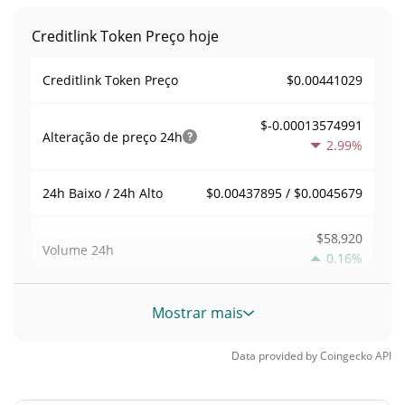
Creditlink Token Preço hoje
$0.00441029
Creditlink Token Preço
$-0.00013574991
Alteração de preço
24h
2.99%
$0.00437895 / $0.0045679
24h Baixo / 24h Alto
$58,920
Volume
24h
0.16%
Volume / Limite de
Mostrar mais
0.065298053
mercado
Data provided by
Coingecko
API
0.00003971338%
Dominio de mercado