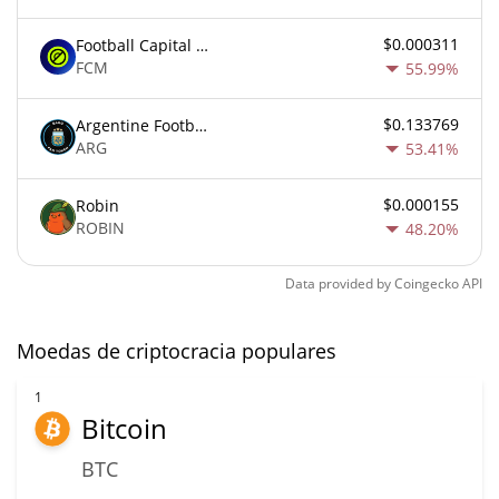
$0.000311
Football Capital Markets
FCM
55.99%
$0.133769
Argentine Football Association Fan Token
ARG
53.41%
$0.000155
Robin
ROBIN
48.20%
Data provided by
Coingecko
API
Moedas de criptocracia populares
1
Bitcoin
BTC