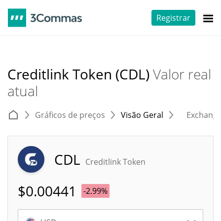
Registrar
Creditlink Token (CDL)
Valor real
atual
Gráficos de preços
Visão Geral
Exchang
CDL
Creditlink Token
$
0.00441
-2.99%