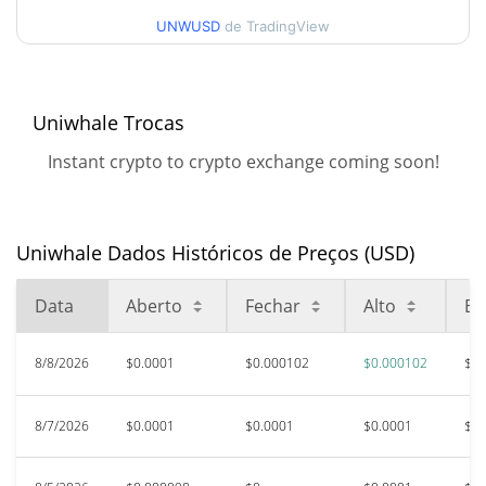
$0.00010204219
Alta
UNWUSD
de TradingView
90 dias Baixa / 90 dias
$0.000096935933 /
$0.00010204219
Alta
Uniwhale Trocas
52 Semana Baixa / 52
$0.000095064307 /
Instant crypto to crypto exchange coming soon!
$0.00010204219
Semana Alta
Máxima de todos os
$0.984857
tempos
99.99%
Uniwhale Dados Históricos de Preços (USD)
Mar 27, 2023 (3 anos atrás)
Data
Aberto
Fechar
Alto
Ba
$0.00009487
Baixa de todos os tempos
8.53%
Aug 1, 2026 (7 dias atrás)
8/8/2026
$0.0001
$0.000102
$0.000102
$0.
8/7/2026
$0.0001
$0.0001
$0.0001
$0.