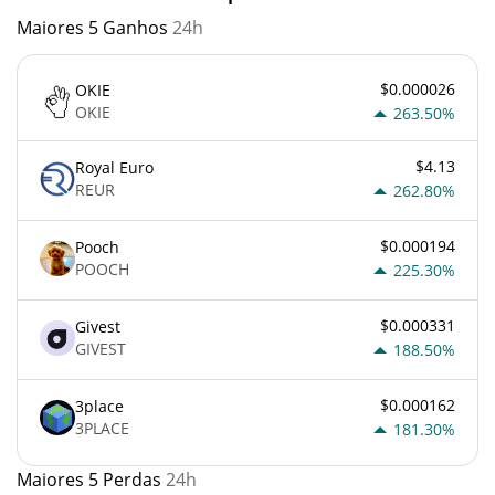
Maiores 5 Ganhos
24h
$0.000026
OKIE
OKIE
263.50%
$4.13
Royal Euro
REUR
262.80%
$0.000194
Pooch
POOCH
225.30%
$0.000331
Givest
GIVEST
188.50%
$0.000162
3place
3PLACE
181.30%
Maiores 5 Perdas
24h