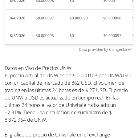
8/5/2026
$0.000098
$0
$0.0001
$0.
8/4/2026
$0.000097
$0.000098
$0.000098
$0.
8/2/2026
$0.000095
$0
$0.000097
$0.
Data provided by
Coingecko
API
Datos en Vivo de Precios UNW
El precio actual de UNW es de $ 0.000103 por UNW/USD,
con un capital de mercado de 862 USD. El volumen de
trading en las últimas 24 horas es de $ 27 USD. El precio
de UNW a USD es actualizado en tiempo real. En las
últimas 24 horas el valor de Uniwhale ha bajado un
+2.31%. Tiene una circulación de suministro de $
8,372,964 de UNW.
El gráfico de precio de Uniwhale en el exchange