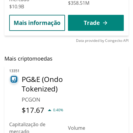
$358.51M
$10.9B
Mais informação
Trade
Data provided by
Coingecko
API
Mais criptomoedas
13351
PG&E (Ondo
Tokenized)
PCGON
$
17.67
0.40%
Capitalização de
Volume
mercado