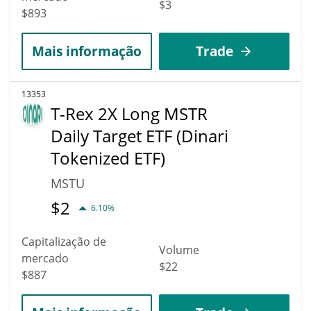
$3
$893
Mais informação
Trade
13353
T-Rex 2X Long MSTR
Daily Target ETF (Dinari
Tokenized ETF)
MSTU
$
2
6.10%
Capitalização de
Volume
mercado
$22
$887