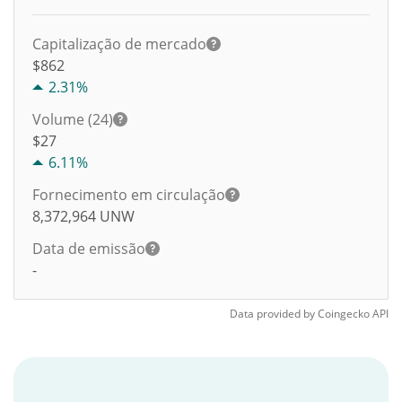
Capitalização de mercado
$862
2.31%
Volume (24)
$
27
6.11%
Fornecimento em circulação
8,372,964
UNW
Data de emissão
-
Data provided by
Coingecko
API