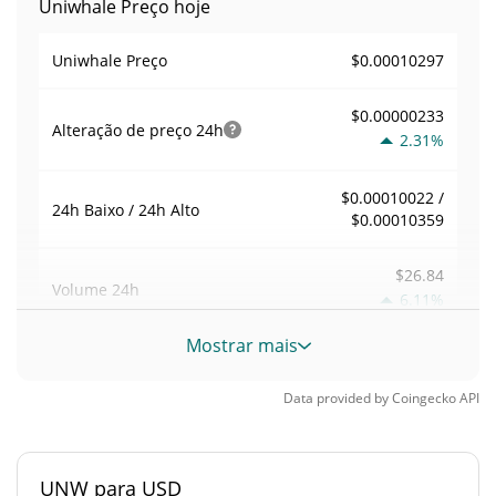
Uniwhale Preço hoje
$0.00010297
Uniwhale Preço
$0.00000233
Alteração de preço
24h
2.31%
$0.00010022 /
24h Baixo / 24h Alto
$0.00010359
$26.84
Volume
24h
6.11%
Mostrar mais
Volume / Limite de
0.031131474
mercado
Data provided by
Coingecko
API
<0.000001%
Dominio de mercado
UNW para USD
#13354
Posição de mercado