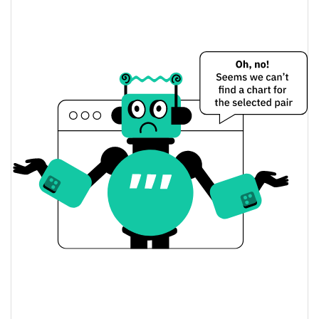
Uniwhale Preço Ontem
$0.00010160192 /
Baixa / Alta de ontem
$0.00010186963
Abertura / Fecho de
$0.00010186963 /
$0.00010160192
Ontem
1.21%
A mudança de ontem
$5.5912878
Volume de ontem
Histórico do preço do Uniwhale
$0.000096358912 /
7 dias Baixa / 7 dias Alta
$0.00010298938
30 dias Baixa / 30 dias
$0.000099744977 /