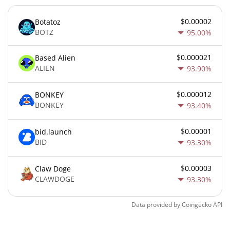
$0.00002
Botatoz
BOTZ
95.00%
$0.000021
Based Alien
ALIEN
93.90%
$0.000012
BONKEY
BONKEY
93.40%
$0.00001
bid.launch
BID
93.30%
$0.00003
Claw Doge
CLAWDOGE
93.30%
Data provided by
Coingecko
API