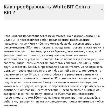
Калькулятор 3Commas WhiteBIT Coin позволяет легко
Как преобразовать WhiteBIT Coin в
рассчитать цену конвертации WBT в BRL, просто введя сумму
BRL?
WhiteBIT Coin в соответствующее поле, и автоматически
конвертирует значение в Brazilian Real ({ toSymbol}).
Самый распространенный способ конвертации WBT в BRL –
использование криптобиржи или платформы P2P (личного
Вы также можете использовать приведенную выше таблицу
обмена), например LocalBitcoins и т. д.
цен WhiteBIT Coin, чтобы проверить последние цены на
Этот контент предоставляется исключительно в информационных
WhiteBIT Coin в основных фиатных и криптовалютах.
целях и не представляет собой предложение, навязывание
предложения или что-либо, что можно было бы рассматривать как
рекомендацию 3Commas покупать, продавать, торговать или хранить
какие-либо криптовалюты, ценные бумаги, деривативы, или другой
финансовый инструмент, упомянутый в любом описании
материалов или услуг от 3Commas. Он не является инвестиционным
советом, финансовым советом, торговым советом или каким-либо
другим советом. Данные, представленные зрителям, могут отражать
цены активов в криптовалюте или бумажной валюте, торгуемые на
различных типах бирж, а также отображать рыночные данные из
различных сторонних источников. 3Commas может взимать плату за
подписку, а с пользователей могут взиматься комиссии бирж, на
которых они торгуют, которые не отражаются в ценах перечисленных
активов. 3Commas не несет ответственности за любые ошибки или
задержки в контенте, полученном из 3Commas или сторонних
источников, а также 3Commas не несет ответственности за любые
действия, предпринятые на основе данных, представленных в любом
контенте.