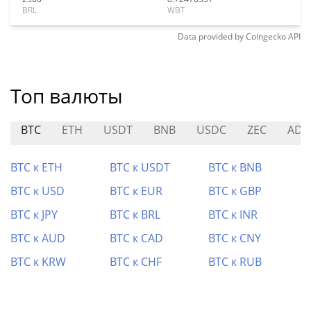
BRL
WBT
Data provided by
Coingecko
API
Топ валюты
BTC
ETH
USDT
BNB
USDC
ZEC
ADA
BTC к ETH
BTC к USDT
BTC к BNB
BTC к USD
BTC к EUR
BTC к GBP
BTC к JPY
BTC к BRL
BTC к INR
BTC к AUD
BTC к CAD
BTC к CNY
BTC к KRW
BTC к CHF
BTC к RUB