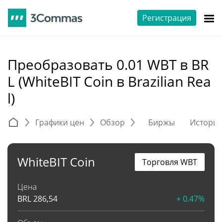
Регистрация
Преобразовать 0.01 WBT в BR
L (WhiteBIT Coin в Brazilian Rea
l)
Графики цен
Обзор
Биржы
Истори
WhiteBIT Coin
Торговля WBT
Цена
BRL
286,54
+ 0.47%