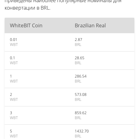
приведены наиболее популярные номиналы для
конвертации в BRL.
WhiteBIT Coin
Brazilian Real
0.01
2.87
WBT
BRL
0.1
28.65
WBT
BRL
1
286.54
WBT
BRL
2
573.08
WBT
BRL
3
859.62
WBT
BRL
5
1432.70
WBT
BRL