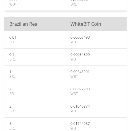
WBT
BRL
Brazilian Real
WhiteBIT Coin
0.01
0.00003490
BRL
WBT
0.1
0.00034899
BRL
WBT
1
0.00348991
BRL
WBT
2
0.00697983
BRL
WBT
3
0.01046974
BRL
WBT
5
0.01744957
BRL
WBT