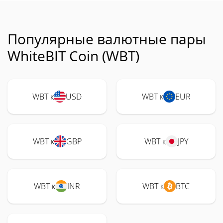
Популярные валютные пары
WhiteBIT Coin (WBT)
WBT к
USD
WBT к
EUR
WBT к
GBP
WBT к
JPY
WBT к
INR
WBT к
BTC