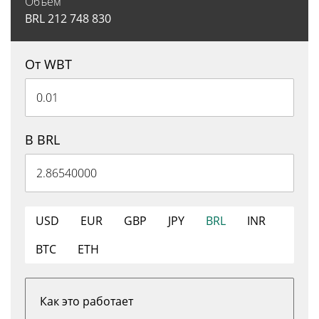
Объем
BRL
212 748 830
От WBT
В BRL
USD
EUR
GBP
JPY
BRL
INR
BTC
ETH
Как это работает