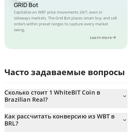
GRID Bot
Capitalize on WBT price movements 24/7, even in
sideways markets. The Grid Bot places smart buy and sell
orders within preset ranges to capture every market
swing.
Learn more
Часто задаваемые вопросы
Сколько стоит 1 WhiteBIT Coin в
Brazilian Real?
Цена WhiteBIT Coin в BRL постоянно меняется.
Как рассчитать конверсию из WBT в
BRL?
На данный момент 1 WhiteBIT Coin равно 286.54 {toSymbol