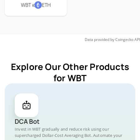
WBT к
ETH
Data provided by
Coingecko
API
Explore Our Other Products
for WBT
DCA Bot
Invest in WBT gradually and reduce risk using our
supercharged Dollar-Cost Averaging Bot. Automate your