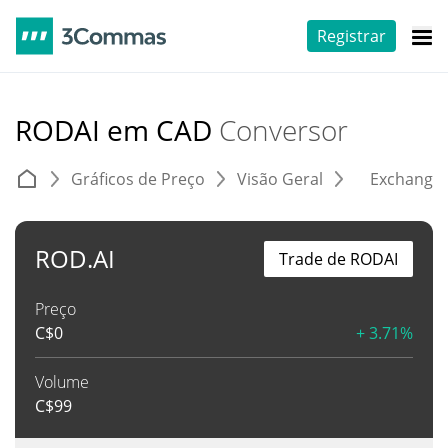
Registrar
RODAI em CAD
Conversor
Gráficos de Preço
Visão Geral
Exchange
ROD.AI
Trade de RODAI
Preço
C$
0
+ 3.71%
Volume
C$
99