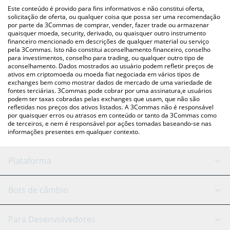
(pessoa a pessoa) como LocalBitcoins, etc.
acima para verificar o último preço de ROD.AI nas principais
Este conteúdo é provido para fins informativos e não constitui oferta,
moedas fiat e criptográficas.
solicitação de oferta, ou qualquer coisa que possa ser uma recomendação
por parte da 3Commas de comprar, vender, fazer trade ou armazenar
quaisquer moeda, security, derivado, ou quaisquer outro instrumento
financeiro mencionado em descrições de qualquer material ou serviço
pela 3Commas. Isto não constitui aconselhamento financeiro, conselho
para investimentos, conselho para trading, ou qualquer outro tipo de
aconselhamento. Dados mostrados ao usuário podem refletir preços de
ativos em criptomoeda ou moeda fiat negociada em vários tipos de
exchanges bem como mostrar dados de mercado de uma variedade de
fontes terciárias. 3Commas pode cobrar por uma assinatura,e usuários
podem ter taxas cobradas pelas exchanges que usam, que não são
refletidas nos preços dos ativos listados. A 3Commas não é responsável
por quaisquer erros ou atrasos em conteúdo or tanto da 3Commas como
de terceiros, e nem é responsável por ações tomadas baseando-se nas
informações presentes em qualquer contexto.
Plataforma
Bot GRID
Status do sistema
Bots de câmbio
Bots DCA
Backtesting
Binance
BitMEX
Para Desenvolvedores