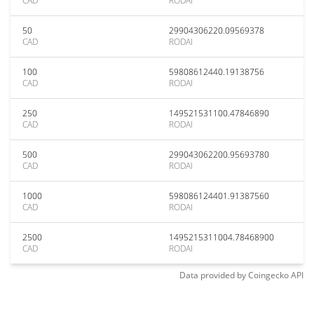
CAD
RODAI
50
29904306220.09569378
CAD
RODAI
100
59808612440.19138756
CAD
RODAI
250
149521531100.47846890
CAD
RODAI
500
299043062200.95693780
CAD
RODAI
1000
598086124401.91387560
CAD
RODAI
2500
1495215311004.78468900
CAD
RODAI
Data provided by
Coingecko
API