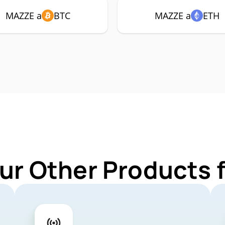
MAZZE a
BTC
MAZZE a
ETH
ur Other Products