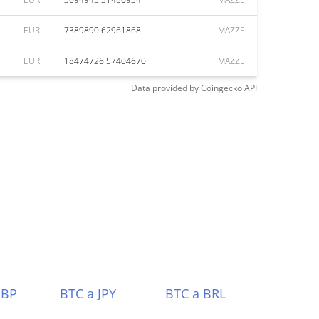
EUR
7389890.62961868
MAZZE
EUR
18474726.57404670
MAZZE
Data provided by
Coingecko
API
GBP
BTC a JPY
BTC a BRL