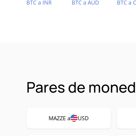
BTC a INR
BTC a AUD
BTC a 
Pares de moned
MAZZE a
USD