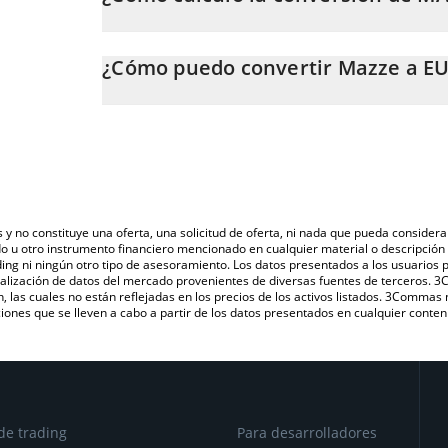
En este momento, 1 Mazze equivale a 0.00013532 EU
La calculadora de Mazze de 3Commas te permite calcu
EUR. Solo necesitas ingresar la cantidad de Mazze en 
¿Cómo puedo convertir Mazze a E
automáticamente a Euro (EUR).
La forma más común de convertir MAZZE a EUR es a t
También puedes utilizar nuestra tabla de precios de M
una plataforma de intercambio P2P (persona a persona
último precio de Mazze en las principales monedas fi
s y no constituye una oferta, una solicitud de oferta, ni nada que pueda consi
do u otro instrumento financiero mencionado en cualquier material o descripci
ing ni ningún otro tipo de asesoramiento. Los datos presentados a los usuarios
isualización de datos del mercado provenientes de diversas fuentes de terceros.
n, las cuales no están reflejadas en los precios de los activos listados. 3Commas
ones que se lleven a cabo a partir de los datos presentados en cualquier conten
de trading
Para desarrolladores