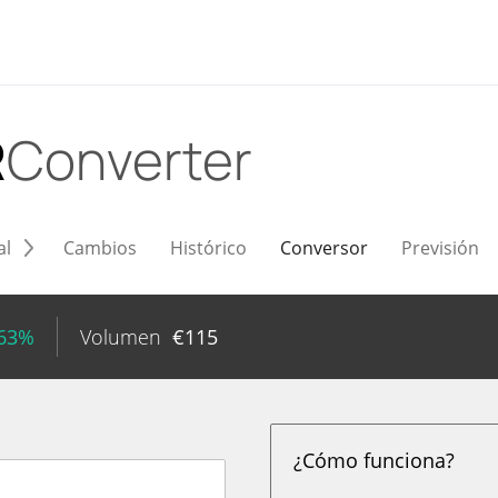
R
Converter
al
Cambios
Histórico
Conversor
Previsión
.63%
Volumen
€
115
¿Cómo funciona?