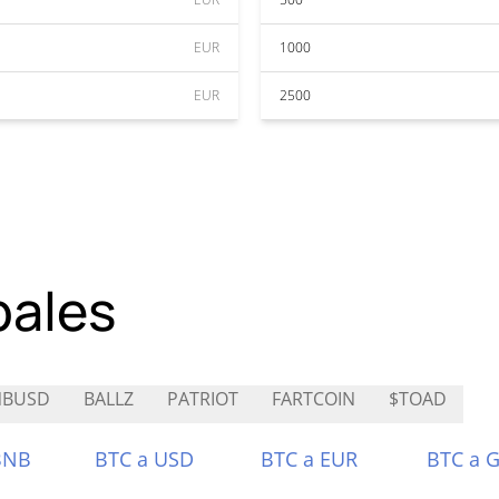
EUR
1000
EUR
2500
pales
NBUSD
BALLZ
PATRIOT
FARTCOIN
$TOAD
BNB
BTC a USD
BTC a EUR
BTC a 