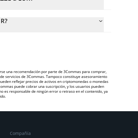
R.
lar fácilmente el precio de conversión de MAZZE a
el campo correspondiente, y el valor se convertirá
UR?
ravés de un mercado bursátil de criptomonedas o
azze que se encuentra arriba para verificar el
), como LocalBitcoins, entre otras.
duciarias y criptomonedas.
derarse una recomendación por parte de 3Commas para comprar,
ón de servicios de 3Commas. Tampoco constituye asesoramiento
 pueden reflejar precios de activos en criptomonedas o monedas
 3Commas puede cobrar una suscripción, y los usuarios pueden
 no es responsable de ningún error o retraso en el contenido, ya
ido.
Compañía