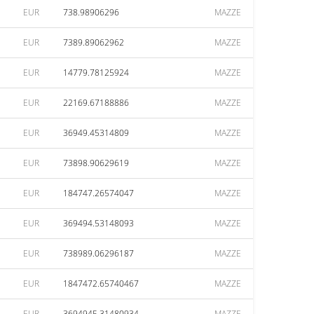
EUR
738.98906296
MAZZE
EUR
7389.89062962
MAZZE
EUR
14779.78125924
MAZZE
EUR
22169.67188886
MAZZE
EUR
36949.45314809
MAZZE
EUR
73898.90629619
MAZZE
EUR
184747.26574047
MAZZE
EUR
369494.53148093
MAZZE
EUR
738989.06296187
MAZZE
EUR
1847472.65740467
MAZZE
EUR
3694945.31480934
MAZZE