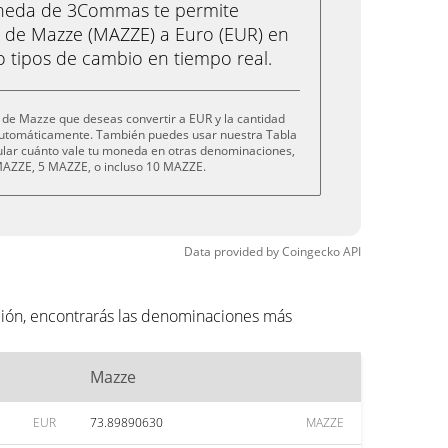
oneda de 3Commas te permite
 de Mazze (MAZZE) a Euro (EUR) en
o tipos de cambio en tiempo real.
 de Mazze que deseas convertir a EUR y la cantidad
 automáticamente. También puedes usar nuestra Tabla
cular cuánto vale tu moneda en otras denominaciones,
AZZE, 5 MAZZE, o incluso 10 MAZZE.
Data provided by
Coingecko
API
ción, encontrarás las denominaciones más
Mazze
EUR
73.89890630
MAZZE