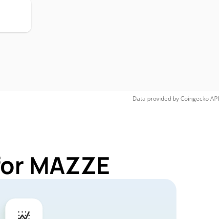
Data provided by
Coingecko
API
 for MAZZE