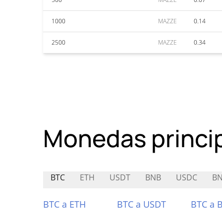
1000
MAZZE
0.14
2500
MAZZE
0.34
Monedas princi
BTC
ETH
USDT
BNB
USDC
B
BTC a ETH
BTC a USDT
BTC a 