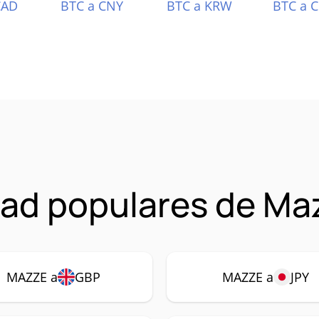
CAD
BTC a CNY
BTC a KRW
BTC a 
ad populares de Ma
MAZZE a
GBP
MAZZE a
JPY