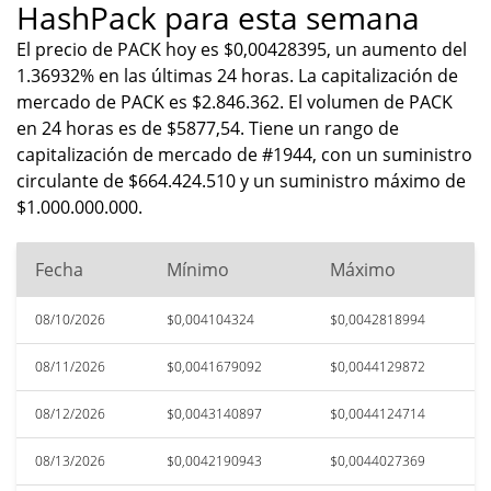
HashPack para esta semana
El precio de PACK hoy es $0,00428395, un aumento del
1.36932% en las últimas 24 horas. La capitalización de
mercado de PACK es $2.846.362. El volumen de PACK
en 24 horas es de $5877,54. Tiene un rango de
capitalización de mercado de #1944, con un suministro
circulante de $664.424.510 y un suministro máximo de
$1.000.000.000.
Fecha
Mínimo
Máximo
08/10/2026
$0,004104324
$0,0042818994
08/11/2026
$0,0041679092
$0,0044129872
08/12/2026
$0,0043140897
$0,0044124714
08/13/2026
$0,0042190943
$0,0044027369