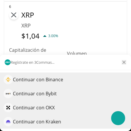
6
XRP
XRP
$
1,04
3.00%
Capitalización de
Volumen
Mercado
$844,58M
Regístrate en 3Commas...
$65,29B
Más información
Operación
Continuar con Binance
Impulse el crecimiento de su portafolio con IA
QuantPilot es una plataforma integral de estrategias donde
Continuar con Bybit
7
agentes autónomos crean, hacen backtesting y optimizan
Solana
sus estrategias y realizan investigación de mercado
Continuar con OKX
SOL
Continuar con Kraken
Pruébelo gratis
$
76,26
4.00%