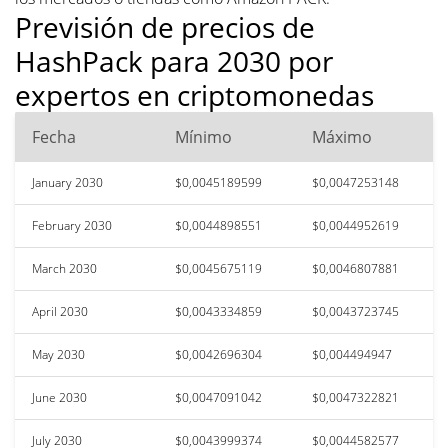
Previsión de precios de
HashPack para 2030 por
expertos en criptomonedas
Fecha
Mínimo
Máximo
January 2030
$0,0045189599
$0,0047253148
February 2030
$0,0044898551
$0,0044952619
March 2030
$0,0045675119
$0,0046807881
April 2030
$0,0043334859
$0,0043723745
May 2030
$0,0042696304
$0,004494947
June 2030
$0,0047091042
$0,0047322821
July 2030
$0,0043999374
$0,0044582577