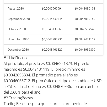
August 2030
$0,004796999
$0,0048080198
September 2030
$0,0044730444
$0,0046059169
October 2030
$0,0046138965
$0,0046537543
November 2030
$0,0047797731
$0,0049431119
December 2030
$0,0048466822
$0,0048952899
#1 LiteFinance
Al principio, el precio es $0,0046221373. El precio
máximo es $0,0049431119. El precio mínimo es
$0,0042696304. El promedio para el año es
$0,0046063712. El pronóstico del tipo de cambio de USD
a PACK al final del año es $0,004870986, con un cambio
del 3.60% para el año.
#2 TradingBeasts
TradingBeasts espera que el precio promedio de