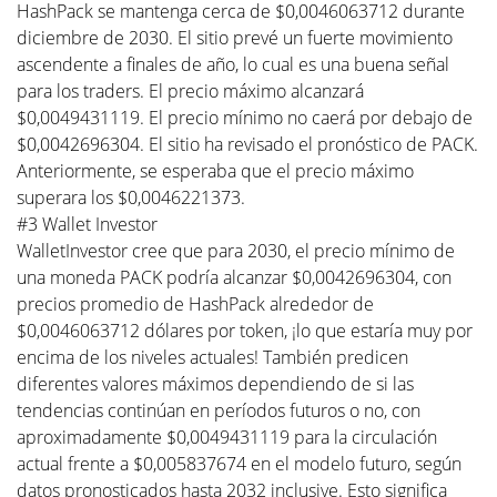
HashPack se mantenga cerca de $0,0046063712 durante
diciembre de 2030. El sitio prevé un fuerte movimiento
ascendente a finales de año, lo cual es una buena señal
para los traders. El precio máximo alcanzará
$0,0049431119. El precio mínimo no caerá por debajo de
$0,0042696304. El sitio ha revisado el pronóstico de PACK.
Anteriormente, se esperaba que el precio máximo
superara los $0,0046221373.
#3 Wallet Investor
WalletInvestor cree que para 2030, el precio mínimo de
una moneda PACK podría alcanzar $0,0042696304, con
precios promedio de HashPack alrededor de
$0,0046063712 dólares por token, ¡lo que estaría muy por
encima de los niveles actuales! También predicen
diferentes valores máximos dependiendo de si las
tendencias continúan en períodos futuros o no, con
aproximadamente $0,0049431119 para la circulación
actual frente a $0,005837674 en el modelo futuro, según
datos pronosticados hasta 2032 inclusive. Esto significa