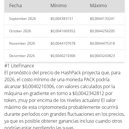
Fecha
Mínimo
Máximo
September 2026
$0,004383151
$0,0044133241
October 2026
$0,0041669352
$0,0044256205
November 2026
$0,0044107678
$0,0044475318
December 2026
$0,0040210306
$0,0043243823
#1 LiteFinance
El pronóstico del precio de HashPack proyecta que, para
2026, el costo mínimo de una moneda PACK podría
alcanzar $0,0040210306, con valores calculados por la
máquina en gradiente en torno a $0,0042342812 por
token, ¡muy por encima de los niveles actuales! El valor
máximo de esta criptomoneda probablemente ocurrirá
durante períodos con grandes fluctuaciones en los precios,
ya que es posible obtener ganancias incluso cuando otros
podrían estar perdiendo las suyas.