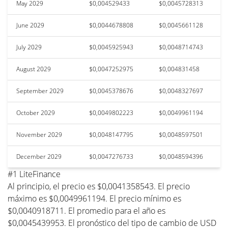
May 2029
$0,004529433
$0,0045728313
June 2029
$0,0044678808
$0,0045661128
July 2029
$0,0045925943
$0,0048714743
August 2029
$0,0047252975
$0,004831458
September 2029
$0,0045378676
$0,0048327697
October 2029
$0,0049802223
$0,0049961194
November 2029
$0,0048147795
$0,0048597501
December 2029
$0,0047276733
$0,0048594396
#1 LiteFinance
Al principio, el precio es $0,0041358543. El precio
máximo es $0,0049961194. El precio mínimo es
$0,0040918711. El promedio para el año es
$0,0045439953. El pronóstico del tipo de cambio de USD