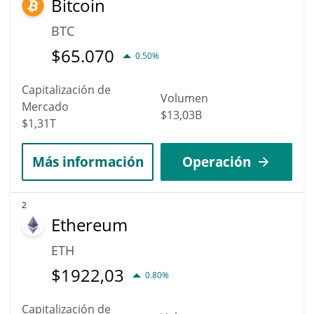
Bitcoin
alcanzar un precio máximo de $0,005837674 antes de 2036.
BTC
$
65.070
0.50%
Capitalización de
Volumen
Mercado
$13,03B
$1,31T
Más información
Operación
2
Ethereum
ETH
$
1922,03
0.80%
Capitalización de