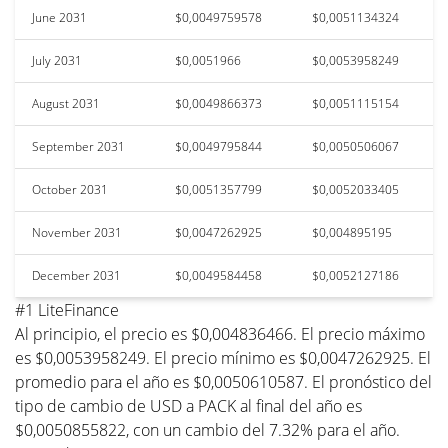
June 2031
$0,0049759578
$0,0051134324
July 2031
$0,0051966
$0,0053958249
August 2031
$0,0049866373
$0,0051115154
September 2031
$0,0049795844
$0,0050506067
October 2031
$0,0051357799
$0,0052033405
November 2031
$0,0047262925
$0,004895195
December 2031
$0,0049584458
$0,0052127186
#1 LiteFinance
Al principio, el precio es $0,004836466. El precio máximo
es $0,0053958249. El precio mínimo es $0,0047262925. El
promedio para el año es $0,0050610587. El pronóstico del
tipo de cambio de USD a PACK al final del año es
$0,0050855822, con un cambio del 7.32% para el año.