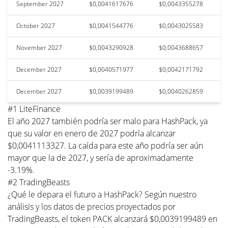
September 2027
$0,0041617676
$0,0043355278
October 2027
$0,0041544776
$0,0043025583
November 2027
$0,0043290928
$0,0043688657
December 2027
$0,0040571977
$0,0042171792
December 2027
$0,0039199489
$0,0040262859
#1 LiteFinance
El año 2027 también podría ser malo para HashPack, ya
que su valor en enero de 2027 podría alcanzar
$0,0041113327. La caída para este año podría ser aún
mayor que la de 2027, y sería de aproximadamente
-3.19%.
#2 TradingBeasts
¿Qué le depara el futuro a HashPack? Según nuestro
análisis y los datos de precios proyectados por
TradingBeasts, el token PACK alcanzará $0,0039199489 en