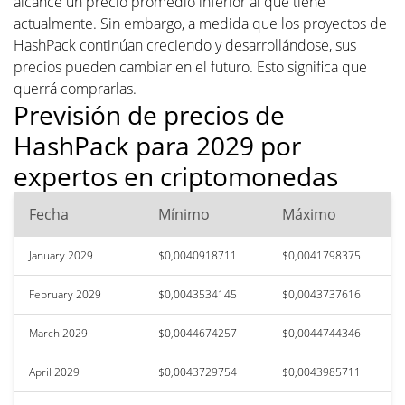
alcance un precio promedio inferior al que tiene
actualmente. Sin embargo, a medida que los proyectos de
HashPack continúan creciendo y desarrollándose, sus
precios pueden cambiar en el futuro. Esto significa que
querrá comprarlas.
Previsión de precios de
HashPack para 2029 por
expertos en criptomonedas
Fecha
Mínimo
Máximo
January 2029
$0,0040918711
$0,0041798375
February 2029
$0,0043534145
$0,0043737616
March 2029
$0,0044674257
$0,0044744346
April 2029
$0,0043729754
$0,0043985711