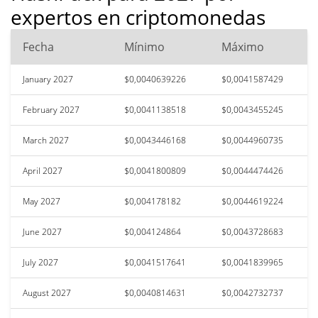
expertos en criptomonedas
Fecha
Mínimo
Máximo
January 2027
$0,0040639226
$0,0041587429
February 2027
$0,0041138518
$0,0043455245
March 2027
$0,0043446168
$0,0044960735
April 2027
$0,0041800809
$0,0044474426
May 2027
$0,004178182
$0,0044619224
June 2027
$0,004124864
$0,0043728683
July 2027
$0,0041517641
$0,0041839965
August 2027
$0,0040814631
$0,0042732737