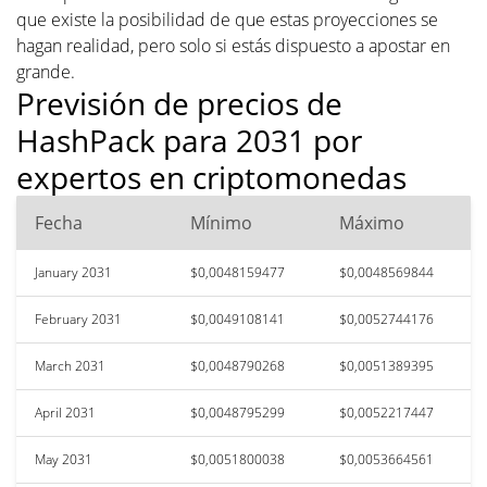
que existe la posibilidad de que estas proyecciones se
hagan realidad, pero solo si estás dispuesto a apostar en
grande.
Previsión de precios de
HashPack para 2031 por
expertos en criptomonedas
Fecha
Mínimo
Máximo
January 2031
$0,0048159477
$0,0048569844
February 2031
$0,0049108141
$0,0052744176
March 2031
$0,0048790268
$0,0051389395
April 2031
$0,0048795299
$0,0052217447
May 2031
$0,0051800038
$0,0053664561