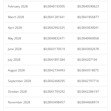
February 2028
$0,0040193505
$0,0040590623
March 2028
$0,0041281641
$0,0041856877
April 2028
$0,0042992325
$0,0043030041
May 2028
$0,0040832471
$0,0040969058
June 2028
$0,0043170519
$0,0043692678
July 2028
$0,0041891584
$0,004207194
August 2028
$0,0042734493
$0,0043518075
September 2028
$0,0042468295
$0,0042797716
October 2028
$0,0041793292
$0,0042286197
November 2028
$0,0043498457
$0,0044668919