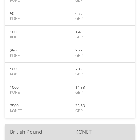
KONET
GBP
50
0.72
KONET
GBP
100
1.43
KONET
GBP
250
3.58
KONET
GBP
500
7.17
KONET
GBP
1000
14.33
KONET
GBP
2500
35.83
KONET
GBP
British Pound
KONET