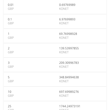
0.01
0.69769989
GBP
KONET
0.1
6.97699893
GBP
KONET
1
69.76998928
GBP
KONET
2
139.53997855
GBP
KONET
3
209.30996783
GBP
KONET
5
348.84994638
GBP
KONET
10
697.69989276
GBP
KONET
25
1744.24973191