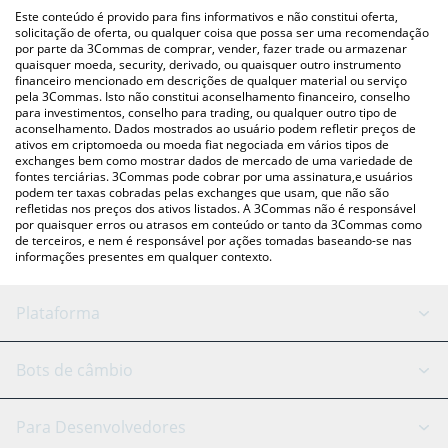
(pessoa a pessoa) como LocalBitcoins, etc.
acima para verificar o último preço de KONET nas principais
Este conteúdo é provido para fins informativos e não constitui oferta,
moedas fiat e criptográficas.
solicitação de oferta, ou qualquer coisa que possa ser uma recomendação
por parte da 3Commas de comprar, vender, fazer trade ou armazenar
quaisquer moeda, security, derivado, ou quaisquer outro instrumento
financeiro mencionado em descrições de qualquer material ou serviço
pela 3Commas. Isto não constitui aconselhamento financeiro, conselho
para investimentos, conselho para trading, ou qualquer outro tipo de
aconselhamento. Dados mostrados ao usuário podem refletir preços de
ativos em criptomoeda ou moeda fiat negociada em vários tipos de
exchanges bem como mostrar dados de mercado de uma variedade de
fontes terciárias. 3Commas pode cobrar por uma assinatura,e usuários
podem ter taxas cobradas pelas exchanges que usam, que não são
refletidas nos preços dos ativos listados. A 3Commas não é responsável
por quaisquer erros ou atrasos em conteúdo or tanto da 3Commas como
de terceiros, e nem é responsável por ações tomadas baseando-se nas
informações presentes em qualquer contexto.
Plataforma
Bot GRID
Status do sistema
Bots de câmbio
Bots DCA
Backtesting
Binance
BitMEX
Para Desenvolvedores