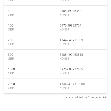
GBP
KONET
50
3488.49946382
GBP
KONET
100
6976.99892764
GBP
KONET
250
17442.49731909
GBP
KONET
500
34884.99463818
GBP
KONET
1000
69769.98927635
GBP
KONET
2500
174424.97319088
GBP
KONET
Data provided by
Coingecko
API