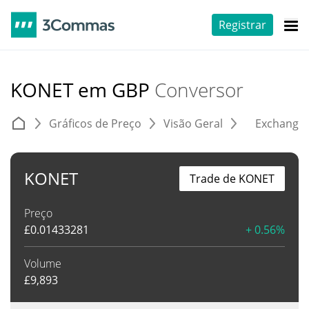
Registrar
KONET em GBP
Conversor
Gráficos de Preço
Visão Geral
Exchange
KONET
Trade de KONET
Preço
£
0.01433281
+ 0.56%
Volume
£
9,893