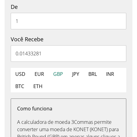
De
Você Recebe
USD
EUR
GBP
JPY
BRL
INR
BTC
ETH
Como funciona
A calculadora de moeda 3Commas permite
converter uma moeda de KONET (KONET) para
British Pound (GBP) em apenas alguns cliques a