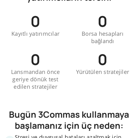
0
0
Kayıtlı yatırımcılar
Borsa hesapları
bağlandı
0
0
Lansmandan önce
Yürütülen stratejiler
geriye dönük test
edilen stratejiler
Bugün 3Commas kullanmaya
başlamanız için üç neden:
Stresi ve duygusal hataları azaltmak için