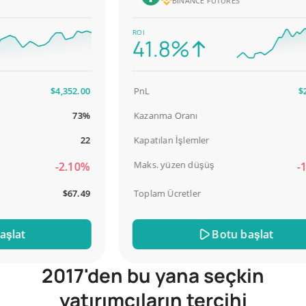
BINANCE FUTURES
ROI
41.8%
$4,352.00
PnL
$2,58
73%
Kazanma Oranı
98
22
Kapatılan İşlemler
Maks. yüzen düşüş
-2.10%
-18.
$67.49
Toplam Ücretler
$3
at
Botu başlat
2017'den bu yana seçkin
yatırımcıların tercihi