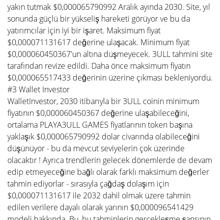
yakın tutmak $0,000065790992 Aralık ayında 2030. Site, yıl
sonunda güçlü bir yükseliş hareketi görüyor ve bu da
yatırımcılar için iyi bir işaret. Maksimum fiyat
$0,000071131617 değerine ulaşacak. Minimum fiyat
$0,000060450367'un altına düşmeyecek. 3ULL tahmini site
tarafından revize edildi. Daha önce maksimum fiyatın
$0,000065517433 değerinin üzerine çıkması bekleniyordu.
#3 Wallet Investor
WalletInvestor, 2030 itibarıyla bir 3ULL coinin minimum
fiyatının $0,000060450367 değerine ulaşabileceğini,
ortalama PLAYA3ULL GAMES fiyatlarının token başına
yaklaşık $0,000065790992 dolar civarında olabileceğini
düşünüyor - bu da mevcut seviyelerin çok üzerinde
olacaktır ! Ayrıca trendlerin gelecek dönemlerde de devam
edip etmeyeceğine bağlı olarak farklı maksimum değerler
tahmin ediyorlar - sırasıyla çağdaş dolaşım için
$0,000071131617 ile 2032 dahil olmak üzere tahmin
edilen verilere dayalı olarak yarının $0,000096541429
modeli hakkında. Bu, bu tahminlerin gerçekleşme şansının