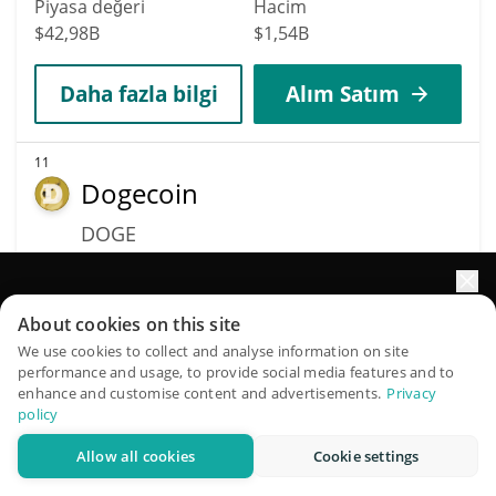
Piyasa değeri
Hacim
$42,98B
$1,54B
Daha fazla bilgi
Alım Satım
11
Dogecoin
DOGE
$
0,07
0.08%
Portföyünüzün büyümesini yapay zekâ ile artırın
About cookies on this site
Piyasa değeri
Hacim
QuantPilot, otonom ajanların stratejilerinizi oluşturduğu,
$10,85B
$349,17M
We use cookies to collect and analyse information on site
performance and usage, to provide social media features and to
geriye dönük test ettiği ve optimize ettiği ve piyasa
enhance and customise content and advertisements.
Privacy
araştırması yürüttüğü uçtan uca bir strateji platformudur
Daha fazla bilgi
Alım Satım
policy
Allow all cookies
Cookie settings
Ücretsiz deneyin
Data provided by
Coingecko
API