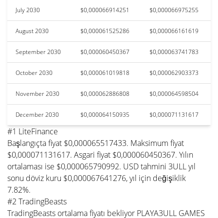
July 2030
$0,000066914251
$0,000066975255
August 2030
$0,000061525286
$0,000066161619
September 2030
$0,000060450367
$0,000063741783
October 2030
$0,000061019818
$0,000062903373
November 2030
$0,000062886808
$0,000064598504
December 2030
$0,000064150935
$0,000071131617
#1 LiteFinance
Başlangıçta fiyat $0,000065517433. Maksimum fiyat
$0,000071131617. Asgari fiyat $0,000060450367. Yılın
ortalaması ise $0,000065790992. USD tahmini 3ULL yıl
sonu döviz kuru $0,000067641276, yıl için değişiklik
7.82%.
#2 TradingBeasts
TradingBeasts ortalama fiyatı bekliyor PLAYA3ULL GAMES