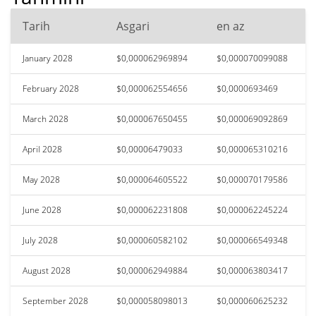
Tarih
Asgari
en az
January 2028
$0,000062969894
$0,000070099088
February 2028
$0,000062554656
$0,0000693469
March 2028
$0,000067650455
$0,000069092869
April 2028
$0,00006479033
$0,000065310216
May 2028
$0,000064605522
$0,000070179586
June 2028
$0,000062231808
$0,000062245224
July 2028
$0,000060582102
$0,000066549348
August 2028
$0,000062949884
$0,000063803417
September 2028
$0,000058098013
$0,000060625232