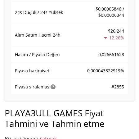
$0,00005846 /
24s Düşük / 24s Yüksek
$0,00006344
$26.244
Alım Satım Hacmi
24h
12.26%
0,026661628
Hacim / Piyasa Değeri
0,000043322919%
Piyasa hakimiyeti
#2855
Piyasa sıralaması
PLAYA3ULL GAMES Fiyat
Tahmini ve Tahmin etme
Şu anki önerim
Satmak