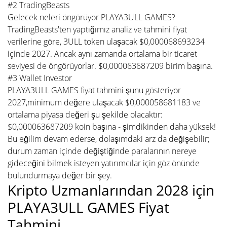
#2 TradingBeasts
Gelecek neleri öngörüyor PLAYA3ULL GAMES?
TradingBeasts'ten yaptığımız analiz ve tahmini fiyat
verilerine göre, 3ULL token ulaşacak $0,000068693234
içinde 2027. Ancak aynı zamanda ortalama bir ticaret
seviyesi de öngörüyorlar. $0,000063687209 birim başına.
#3 Wallet Investor
PLAYA3ULL GAMES fiyat tahmini şunu gösteriyor
2027,minimum değere ulaşacak $0,000058681183 ve
ortalama piyasa değeri şu şekilde olacaktır:
$0,000063687209 koin başına - şimdikinden daha yüksek!
Bu eğilim devam ederse, dolaşımdaki arz da değişebilir;
durum zaman içinde değiştiğinde paralarının nereye
gideceğini bilmek isteyen yatırımcılar için göz önünde
bulundurmaya değer bir şey.
Kripto Uzmanlarından 2028 için
PLAYA3ULL GAMES Fiyat
Tahmini