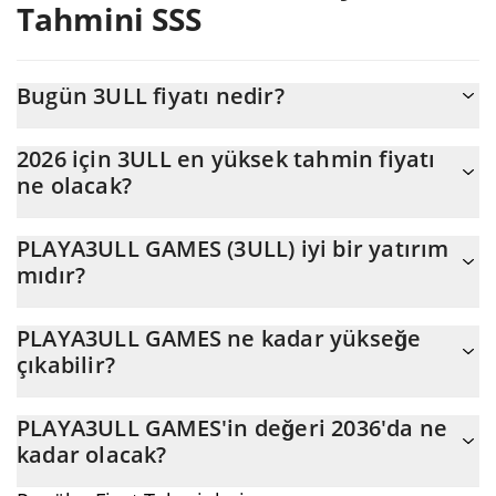
Tahmini SSS
Bugün 3ULL fiyatı nedir?
Bugün PLAYA3ULL GAMES (3ULL), $984.336 piyasa değeriyle
2026 için 3ULL en yüksek tahmin fiyatı
$0,00006321 seviyesinde işlem görüyor
ne olacak?
3ULL fiyatının 2026 sonunda maksimum $0,000064968366
PLAYA3ULL GAMES (3ULL) iyi bir yatırım
seviyesine ulaşması bekleniyor.
mıdır?
Olabilir. Ancak tahminlerin yanlış olabileceğini ve çoğu zaman da
PLAYA3ULL GAMES ne kadar yükseğe
yanlış olabileceğini belirtmemiz gerekiyor, bu nedenle yatırım
çıkabilir?
yapmadan önce daima kendi araştırmanızı yapmalısınız.
PLAYA3ULL GAMES'in (3ULL) ortalama fiyatı bu yılın sonuna kadar
PLAYA3ULL GAMES'in değeri 2036'da ne
$0,000062285301 değerine ulaşabilir. Beş yıllık bir plan tahmin
kadar olacak?
edersek coinin $0,000073745169 işaretine ulaşacağı varsayılır.