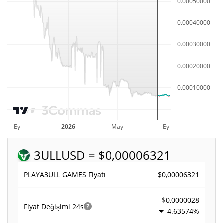
3ULL
USD = $0,00006321
$0,00006321
PLAYA3ULL GAMES Fiyatı
$0,0000028
Fiyat Değişimi
24s
4.63574%