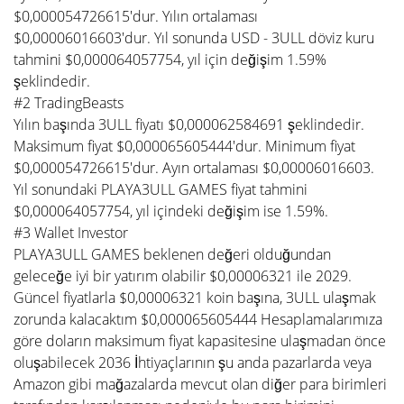
$0,000054726615'dur. Yılın ortalaması
$0,00006016603'dur. Yıl sonunda USD - 3ULL döviz kuru
tahmini $0,000064057754, yıl için değişim 1.59%
şeklindedir.
#2 TradingBeasts
Yılın başında 3ULL fiyatı $0,000062584691 şeklindedir.
Maksimum fiyat $0,000065605444'dur. Minimum fiyat
$0,000054726615'dur. Ayın ortalaması $0,00006016603.
Yıl sonundaki PLAYA3ULL GAMES fiyat tahmini
$0,000064057754, yıl içindeki değişim ise 1.59%.
#3 Wallet Investor
PLAYA3ULL GAMES beklenen değeri olduğundan
geleceğe iyi bir yatırım olabilir $0,00006321 ile 2029.
Güncel fiyatlarla $0,00006321 koin başına, 3ULL ulaşmak
zorunda kalacaktım $0,000065605444 Hesaplamalarımıza
göre doların maksimum fiyat kapasitesine ulaşmadan önce
oluşabilecek 2036 İhtiyaçlarının şu anda pazarlarda veya
Amazon gibi mağazalarda mevcut olan diğer para birimleri