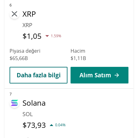
6
XRP
XRP
$
1,05
1.59%
Piyasa değeri
Hacim
$65,66B
$1,11B
Daha fazla bilgi
Alım Satım
7
Solana
SOL
$
73,93
0.04%