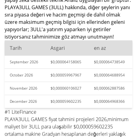
yapay zeka destekli teknik Analiz uygulayan bir gruptur.
PLAYA3ULL GAMES (3ULL) hakkında, diğer şeylerin yanı
sıra piyasa değeri ve hacim geçmişi de dahil olmak
üzere maksimum geçmiş bilgisi için ellerinden geleni
yapıyorlar; 3ULL'a yatırım yaparken iyi getiriler
istiyorsanız tahminimize göz atmayı unutmayın!
Tarih
Asgari
en az
September 2026
$0,000064158065
$0,000064738549
October 2026
$0,000059967967
$0,000064688954
November 2026
$0,000060106027
$0,000062887586
December 2026
$0,000059602235
$0,000064968366
#1 LiteFinance
PLAYA3ULL GAMES fiyat tahmini projeleri 2026,minimum
maliyet bir 3ULL para ulaşabilir $0,000059602235
ortalama makine Gradyan hesaplanan değerleri yaklaşık