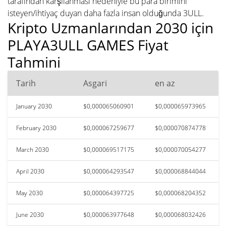
tarafından karşılanması nedeniyle bu para birimini
isteyen/ihtiyaç duyan daha fazla insan olduğunda 3ULL.
Kripto Uzmanlarından 2030 için
PLAYA3ULL GAMES Fiyat
Tahmini
Tarih
Asgari
en az
January 2030
$0,000065060901
$0,000065973965
February 2030
$0,000067259677
$0,000070874778
March 2030
$0,000069517175
$0,000070054277
April 2030
$0,000064293547
$0,000068844044
May 2030
$0,000064397725
$0,000068204352
June 2030
$0,000063977648
$0,000068032426