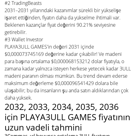
#2 TradingBeasts
2031–2031 yıllarındaki kazanımlar sürekli bir yükselişe
işaret ettiğinden, fiyatın daha da yükselme ihtimali var.
Beklenen kazançlar fiyat değerini 90.21% seviyesine
getirebilir.
#3 Wallet Investor
PLAYA3ULL GAMES'in değeri 2031 içinde
$0,000073745169 değerine kadar çıkabilir! Ve madeni
para başına ortalama $0,000068153212 dolar fiyatıyla, o
zamana kadar yalnızca isteyen herkese yetecek kadar 3ULL
madeni paranın olması mümkün. Bu trend devam ederse
maksimum değerleme $0,000096541429 dolara bile
ulaşabilir; bu da insanların şu anda satın aldıklarından çok
daha yüksek.
2032, 2033, 2034, 2035, 2036
için PLAYA3ULL GAMES fiyatının
uzun vadeli tahmini
3Commas, yıl boyunca ortalama 3ULL fiyatının