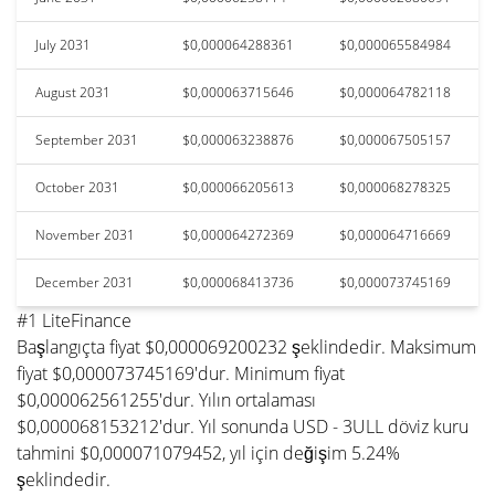
July 2031
$0,000064288361
$0,000065584984
August 2031
$0,000063715646
$0,000064782118
September 2031
$0,000063238876
$0,000067505157
October 2031
$0,000066205613
$0,000068278325
November 2031
$0,000064272369
$0,000064716669
December 2031
$0,000068413736
$0,000073745169
#1 LiteFinance
Başlangıçta fiyat $0,000069200232 şeklindedir. Maksimum
fiyat $0,000073745169'dur. Minimum fiyat
$0,000062561255'dur. Yılın ortalaması
$0,000068153212'dur. Yıl sonunda USD - 3ULL döviz kuru
tahmini $0,000071079452, yıl için değişim 5.24%
şeklindedir.