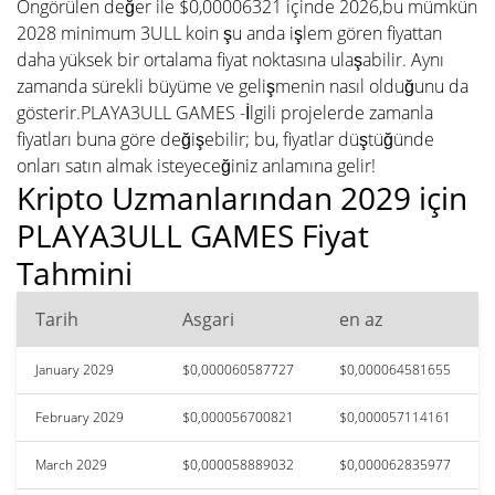
Öngörülen değer ile $0,00006321 içinde 2026,bu mümkün
2028 minimum 3ULL koin şu anda işlem gören fiyattan
daha yüksek bir ortalama fiyat noktasına ulaşabilir. Aynı
zamanda sürekli büyüme ve gelişmenin nasıl olduğunu da
gösterir.PLAYA3ULL GAMES -İlgili projelerde zamanla
fiyatları buna göre değişebilir; bu, fiyatlar düştüğünde
onları satın almak isteyeceğiniz anlamına gelir!
Kripto Uzmanlarından 2029 için
PLAYA3ULL GAMES Fiyat
Tahmini
Tarih
Asgari
en az
January 2029
$0,000060587727
$0,000064581655
February 2029
$0,000056700821
$0,000057114161
March 2029
$0,000058889032
$0,000062835977