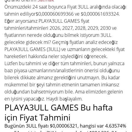
Önümüzdeki 24 saat boyunca Fiyat 3ULL aralığında olacağı
tahmin ediliyor$0,000060699366 ve $0,000061693324.
Eğer arıyorsanız PLAYA3ULL GAMES fiyat
tahminleri/tahminleri 2026, 2027, 2028, 2029, 2030 ve
fiyatlarının nerede olduğunu bilmek istiyorum 3ULL
gelecekte gidecek mi? Geçmiş fiyatları analiz edeceğiz
PLAYA3ULL GAMES (3ULL) ve uzmanların gelecekteki fiyat
hareketleri hakkında neler söylediğini öğrenecek.
Lütfen bu tahmini ve diğer tüm tahminleri, bunun yalnızca
bazı piyasa uzmanlarının/analistlerinin önerisi olduğunu
bilerek dikkate almanız gerektiğini unutmayın. Bu kadar
mükemmel bir şeyi tahmin etmenin tamamen imkansız
olduğundan bahsetmiyorum bile. Ama elimizden gelenin
en iyisini yapacağız. Haydi başlayalım.
PLAYA3ULL GAMES Bu hafta
için Fiyat Tahmini
Bugünün 3ULL fiyatı $0,00006321, hangisi var 4.63574%