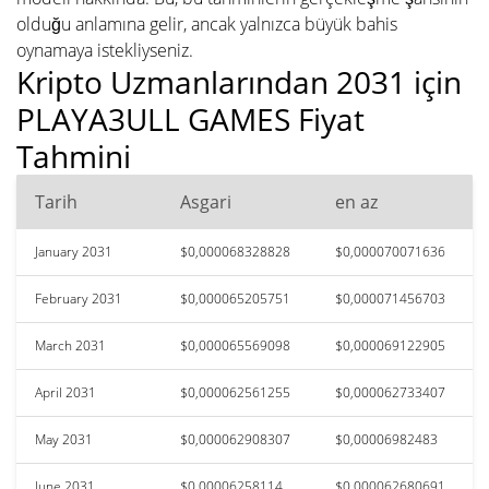
olduğu anlamına gelir, ancak yalnızca büyük bahis
oynamaya istekliyseniz.
Kripto Uzmanlarından 2031 için
PLAYA3ULL GAMES Fiyat
Tahmini
Tarih
Asgari
en az
January 2031
$0,000068328828
$0,000070071636
February 2031
$0,000065205751
$0,000071456703
March 2031
$0,000065569098
$0,000069122905
April 2031
$0,000062561255
$0,000062733407
May 2031
$0,000062908307
$0,00006982483
June 2031
$0,00006258114
$0,000062680691