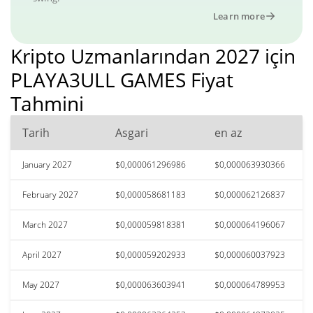
Learn more
Kripto Uzmanlarından 2027 için
PLAYA3ULL GAMES Fiyat
Tahmini
Tarih
Asgari
en az
January 2027
$0,000061296986
$0,000063930366
February 2027
$0,000058681183
$0,000062126837
March 2027
$0,000059818381
$0,000064196067
April 2027
$0,000059202933
$0,000060037923
May 2027
$0,000063603941
$0,000064789953