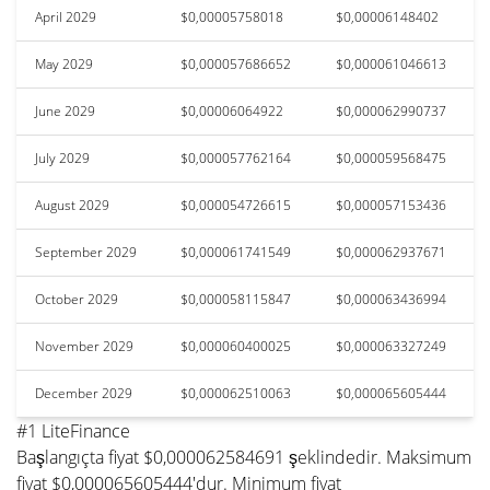
April 2029
$0,00005758018
$0,00006148402
May 2029
$0,000057686652
$0,000061046613
June 2029
$0,00006064922
$0,000062990737
July 2029
$0,000057762164
$0,000059568475
August 2029
$0,000054726615
$0,000057153436
September 2029
$0,000061741549
$0,000062937671
October 2029
$0,000058115847
$0,000063436994
November 2029
$0,000060400025
$0,000063327249
December 2029
$0,000062510063
$0,000065605444
#1 LiteFinance
Başlangıçta fiyat $0,000062584691 şeklindedir. Maksimum
fiyat $0,000065605444'dur. Minimum fiyat