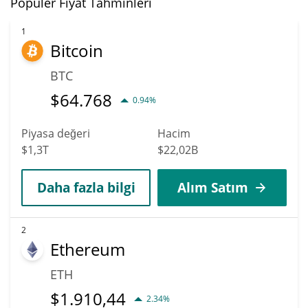
Fiyat açısından PLAYA3ULL GAMES yeni zirvelere ulaşma
Popüler Fiyat Tahminleri
konusunda olağanüstü bir potansiyele sahip. 3ULL değerinin
artacağı öngörülüyor. Belirli uzmanlara ve iş analistlerine göre
1
Bitcoin
PLAYA3ULL GAMES, 2036 tarihine kadar $0,000096541429
tutarındaki en yüksek fiyata ulaşabilir.
BTC
$
64.768
0.94%
Piyasa değeri
Hacim
$1,3T
$22,02B
Daha fazla bilgi
Alım Satım
2
Ethereum
ETH
$
1.910,44
2.34%