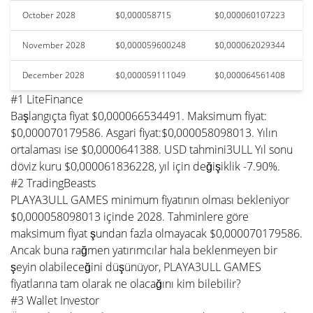
October 2028
$0,000058715
$0,000060107223
November 2028
$0,000059600248
$0,000062029344
December 2028
$0,000059111049
$0,000064561408
#1 LiteFinance
Başlangıçta fiyat $0,000066534491. Maksimum fiyat:
$0,000070179586. Asgari fiyat:$0,000058098013. Yılın
ortalaması ise $0,0000641388. USD tahmini3ULL Yıl sonu
döviz kuru $0,000061836228, yıl için değişiklik -7.90%.
#2 TradingBeasts
PLAYA3ULL GAMES minimum fiyatının olması bekleniyor
$0,000058098013 içinde 2028. Tahminlere göre
maksimum fiyat şundan fazla olmayacak $0,000070179586.
Ancak buna rağmen yatırımcılar hala beklenmeyen bir
şeyin olabileceğini düşünüyor, PLAYA3ULL GAMES
fiyatlarına tam olarak ne olacağını kim bilebilir?
#3 Wallet Investor