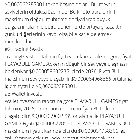
$0,000062285301 token başına dolar - Bu, mevcut
seviyelerin oldukça üzerinde! Bu kripto para biriminin
maksimum değeri muhtemelen fiyatlarda büyük
dalgalanmaların olduğu dönemlerde ortaya çıkacaktır,
çünkü diğerlerinin kaybı olsa bile kar elde etmek
mümkündür.
#2 TradingBeasts
TradingBeasts'in tahmin fiyatı ve teknik analizine göre, fiyatı
PLAYA3ULL GAMEStokenın düşük bir seviyeye ulaşması
bekleniyor $0,000059602235 içinde 2026. Fiyatı 3ULL
maksimum seviyeye ulaşabilir $0,000064968366 ortalama
işlem fiyatı ile $0,000062285301.
#3 Wallet Investor
WalletInvestor'ın raporuna göre PLAYA3ULL GAMES fiyat
tahmini, 2026,bir ürünün minimum fiyatı 3ULL koin
ulaşabildim $0,000059602235 ortalama ile PLAYA3ULL
GAMES Fiyatı $0,000062285301. PLAYA3ULL GAMES 3ULL
maksimum fiyatı civarında olurdu $0,000064968366, şu
anki fiyatının çok üstünde. Mevcut dolaşımdaki arz,