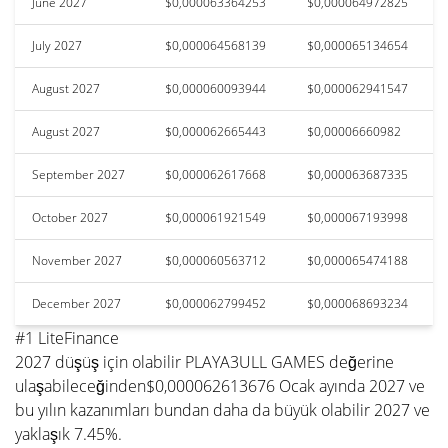
June 2027
$0,000063364253
$0,000064972825
July 2027
$0,000064568139
$0,000065134654
August 2027
$0,000060093944
$0,000062941547
August 2027
$0,000062665443
$0,00006660982
September 2027
$0,000062617668
$0,000063687335
October 2027
$0,000061921549
$0,000067193998
November 2027
$0,000060563712
$0,000065474188
December 2027
$0,000062799452
$0,000068693234
#1 LiteFinance
2027 düşüş için olabilir PLAYA3ULL GAMES değerine
ulaşabileceğinden$0,000062613676 Ocak ayında 2027 ve
bu yılın kazanımları bundan daha da büyük olabilir 2027 ve
yaklaşık 7.45%.