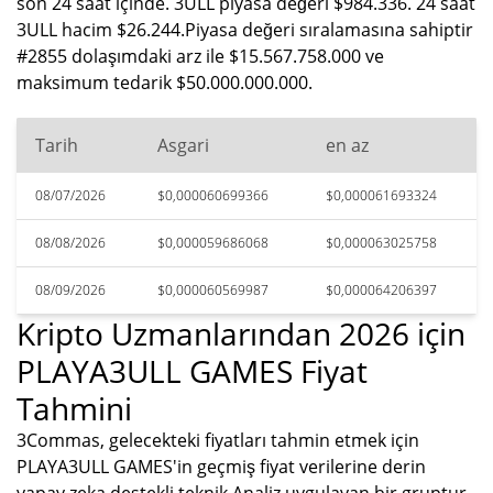
son 24 saat içinde. 3ULL piyasa değeri $984.336. 24 saat
3ULL hacim $26.244.Piyasa değeri sıralamasına sahiptir
#2855 dolaşımdaki arz ile $15.567.758.000 ve
maksimum tedarik $50.000.000.000.
Tarih
Asgari
en az
08/07/2026
$0,000060699366
$0,000061693324
08/08/2026
$0,000059686068
$0,000063025758
08/09/2026
$0,000060569987
$0,000064206397
Kripto Uzmanlarından 2026 için
PLAYA3ULL GAMES Fiyat
Tahmini
3Commas, gelecekteki fiyatları tahmin etmek için
PLAYA3ULL GAMES'in geçmiş fiyat verilerine derin