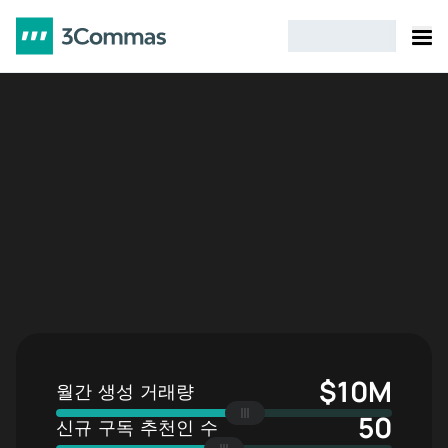
1,000+
$5M
24/7
활성 파트너
총 수익
지원
$10M
월간 생성 거래량
50
신규 구독 추천인 수