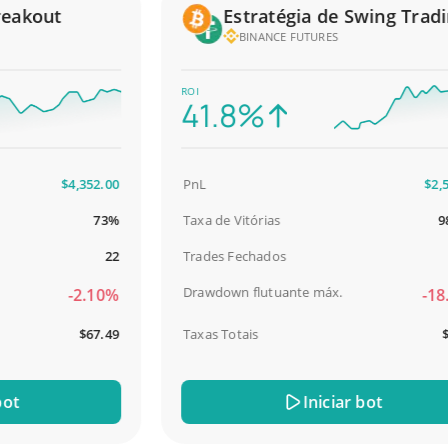
akout
Estratégia de Swing Trading
BINANCE FUTURES
ROI
41.8%
$4,352.00
PnL
$2,587.
73%
Taxa de Vitórias
98.9
22
Trades Fechados
Drawdown flutuante máx.
-2.10%
-18.5
$67.49
Taxas Totais
$31.
Iniciar bot