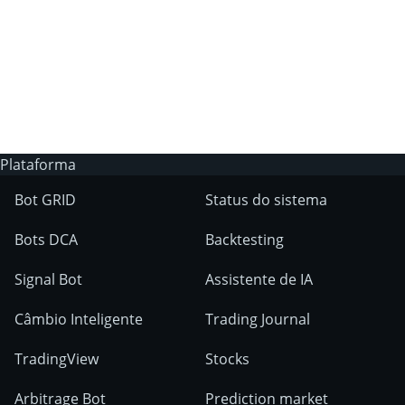
A 3Commas possui um bot de trading IA?
Em quais mercados as ferraments
3Commas podem ser usados?
Plataforma
Bot GRID
Status do sistema
Bots DCA
Backtesting
Signal Bot
Assistente de IA
Câmbio Inteligente
Trading Journal
TradingView
Stocks
Arbitrage Bot
Prediction market