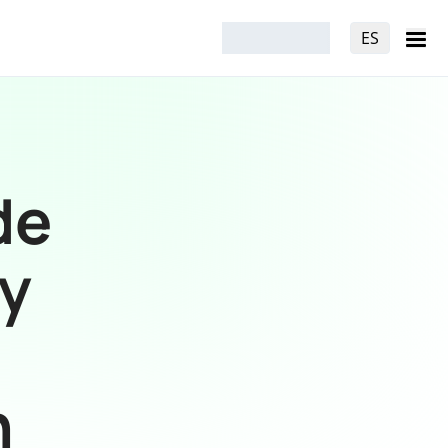
ES
de
y
n