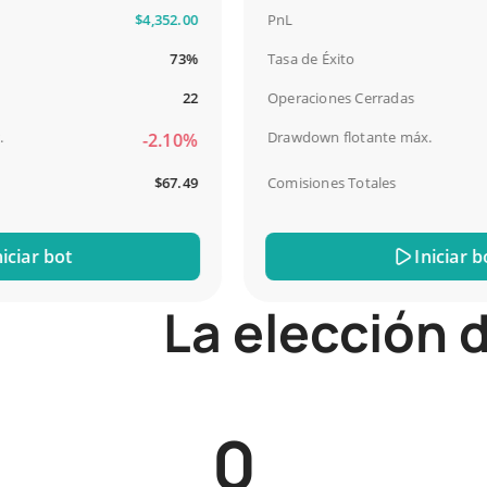
$4,352.00
PnL
73%
Tasa de Éxito
22
Operaciones Cerradas
Drawdown flotante máx.
-2.10%
$67.49
Comisiones Totales
ar bot
Iniciar bot
La elección d
0