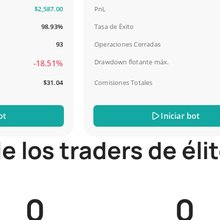
$2,587.00
PnL
$4
98.93%
Tasa de Éxito
93
Operaciones Cerradas
Drawdown flotante máx.
-18.51%
$31.04
Comisiones Totales
Iniciar bot
e los traders de él
0
0