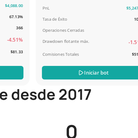
,088.00
PnL
$5,247.00
67.13%
Tasa de Éxito
100%
366
Operaciones Cerradas
13
-4.51%
Drawdown flotante máx.
-1.51%
$81.33
Comisiones Totales
$51.44
Iniciar bot
ite desde 2017
0