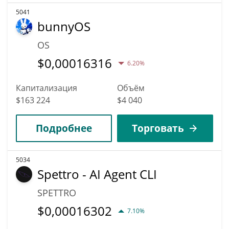
5041
bunnyOS
OS
$
0,00016316
6.20%
Капитализация
Объём
$163 224
$4 040
Подробнее
Торговать
5034
Spettro - AI Agent CLI
SPETTRO
$
0,00016302
7.10%