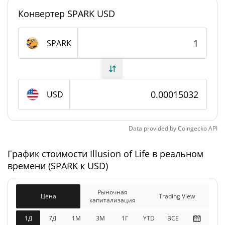
#5169
Рейтинг
Конвертер SPARK USD
Illusion of Life Предложение
SPARK
999 573 976,409 SPARK
В обращении
999 573 976,409 SPARK
Общее предложение
USD
Максимальное
1 000 000 000 SPARK
предложение
Data provided by
Coingecko
API
Illusion of Life Рыночная капитализация
График стоимости Illusion of Life в реальном
времени (SPARK к USD)
$150 254
Рыночная
3.98%
капитализация
Рыночная
Цена
Trading View
капитализация
$150 254
Разбавленная рыночная
6.98%
капитализация
1Д
7Д
1М
3M
1Г
YTD
ВСЕ