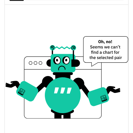
Illusion of Life Цена вчера
Вчерашняя мин. / макс
$0,00014014781 /
$0,00014087356
цена
Вчерашняя цена
$0,00014014781 /
$0,00014087356
открытия / закрытия
Вчерашнее изменение
6.98%
цены
$40 078,195
Вчерашний объем
Illusion of Life История цены
Мин. / макс цена за 7
$0,00013885192 /
$0,00016576911
дней