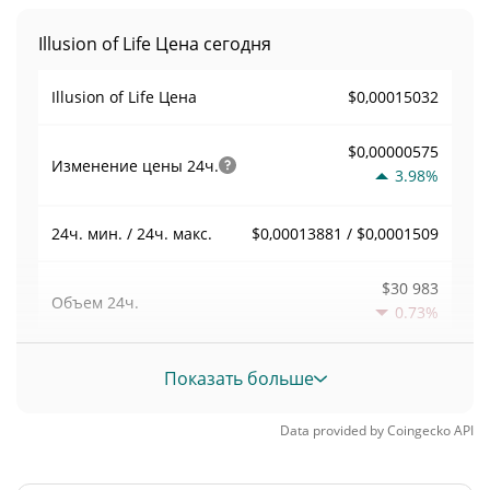
Illusion of Life Цена сегодня
$0,00015032
Illusion of Life Цена
$0,00000575
Изменение цены
24ч.
3.98%
$0,00013881 / $0,0001509
24ч. мин. / 24ч. макс.
$30 983
Объем
24ч.
0.73%
Объем / Рыночная
Показать больше
0,20620416
капитализация
Data provided by
Coingecko
API
0,0000065960448%
Доминирование