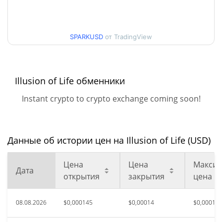
Мин. / максцена за 30
$0,00014014781 /
$0,00015043243
дней
SPARKUSD
от TradingView
Мин. / макс цена за 90
$0,0001391805 /
$0,00015328627
дней
Illusion of Life обменники
Мин. / макс цена за 52
$0,0001391805 /
$0,00016576911
недели
Instant crypto to crypto exchange coming soon!
Исторический макс.
$0,064331
авг. 11, 2025 (12 месяцев
99.77%
назад)
Данные об истории цен на Illusion of Life (USD)
$0,00013837
Исторический мин.
Цена
Цена
Максим
Дата
8.63%
авг. 6, 2026 (2 дней назад)
открытия
закрытия
цена
08.08.2026
$0,000145
$0,00014
$0,00015