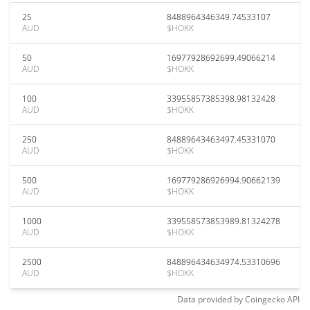
25
8488964346349.74533107
AUD
$HOKK
50
16977928692699.49066214
AUD
$HOKK
100
33955857385398.98132428
AUD
$HOKK
250
84889643463497.45331070
AUD
$HOKK
500
169779286926994.90662139
AUD
$HOKK
1000
339558573853989.81324278
AUD
$HOKK
2500
848896434634974.53310696
AUD
$HOKK
Data provided by
Coingecko
API