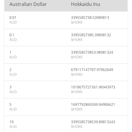
Australian Dollar
Hokkaidu Inu
0.01
3395585738.53989813
AUD
$HOKK
0.1
33955857385.39898132
AUD
$HOKK
1
339558573853.98981324
AUD
$HOKK
2
679117147707.97962649
AUD
$HOKK
3
1018675721561.96943973
AUD
$HOKK
5
1697792869269.94906621
AUD
$HOKK
10
3395585738539.89813243
AUD
$HOKK