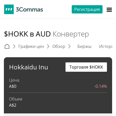
Регистрация
$HOKK в AUD
Конвертер
Графики цен
Обзор
Биржы
Истори
Hokkaidu Inu
Торговля $HOKK
Цена
A$
0
-0.14%
Объем
A$
2