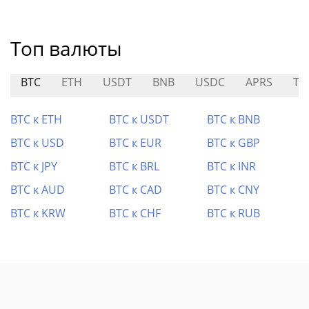
Топ валюты
BTC
ETH
USDT
BNB
USDC
APRS
TE
BTC к ETH
BTC к USDT
BTC к BNB
BTC к USD
BTC к EUR
BTC к GBP
BTC к JPY
BTC к BRL
BTC к INR
BTC к AUD
BTC к CAD
BTC к CNY
BTC к KRW
BTC к CHF
BTC к RUB