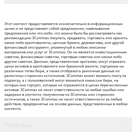
автоматически конвертирует значение в Australian Dollar ({
Самый распространенный способ конвертации $HOKK в
toSymbol}).
AUD – использование криптобиржи или платформы P2P
(личного обмена), например LocalBitcoins и т. д.
Вы также можете использовать приведенную выше таблицу
Этот контент предоставляется исключительно в информационных
цен Hokkaidu Inu, чтобы проверить последние цены на
целях и не представляет собой предложение, навязывание
предложения или что-либо, что можно было бы рассматривать как
Hokkaidu Inu в основных фиатных и криптовалютах.
рекомендацию 3Commas покупать, продавать, торговать или хранить
какие-либо криптовалюты, ценные бумаги, деривативы, или другой
финансовый инструмент, упомянутый в любом описании
материалов или услуг от 3Commas. Он не является инвестиционным
советом, финансовым советом, торговым советом или каким-либо
другим советом. Данные, представленные зрителям, могут отражать
цены активов в криптовалюте или бумажной валюте, торгуемые на
различных типах бирж, а также отображать рыночные данные из
различных сторонних источников. 3Commas может взимать плату за
подписку, а с пользователей могут взиматься комиссии бирж, на
которых они торгуют, которые не отражаются в ценах перечисленных
активов. 3Commas не несет ответственности за любые ошибки или
задержки в контенте, полученном из 3Commas или сторонних
источников, а также 3Commas не несет ответственности за любые
действия, предпринятые на основе данных, представленных в любом
контенте.
Платформа