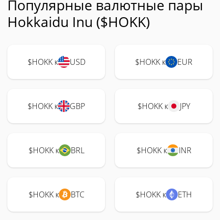
Популярные валютные пары
Hokkaidu Inu ($HOKK)
$HOKK к
USD
$HOKK к
EUR
$HOKK к
GBP
$HOKK к
JPY
$HOKK к
BRL
$HOKK к
INR
$HOKK к
BTC
$HOKK к
ETH