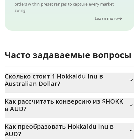
orders within preset ranges to capture every market
swing.
Learn more
Часто задаваемые вопросы
Сколько стоит 1 Hokkaidu Inu в
Australian Dollar?
Цена Hokkaidu Inu в AUD постоянно меняется.
Как рассчитать конверсию из $HOKK
в AUD?
На данный момент 1 Hokkaidu Inu равно 2.945e-12 {toSymbol
Калькулятор 3Commas Hokkaidu Inu позволяет легко
Как преобразовать Hokkaidu Inu в
рассчитать цену конвертации $HOKK в AUD, просто введя
AUD?
сумму Hokkaidu Inu в соответствующее поле, и