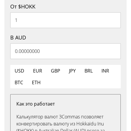
От $HOKK
В AUD
USD
EUR
GBP
JPY
BRL
INR
BTC
ETH
Как это работает
Калькулятор валют 3Commas позволяет
конвертировать валюту из Hokkaidu Inu
($HOKK) в Australian Dollar (AUD) всего за