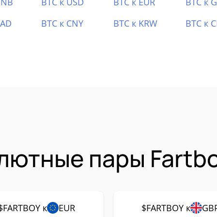
BNB
BTC к USD
BTC к EUR
BTC к 
CAD
BTC к CNY
BTC к KRW
BTC к 
лютные пары Fartb
$FARTBOY к
EUR
$FARTBOY к
GB