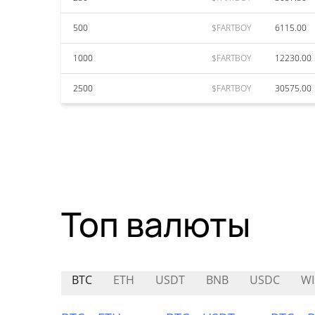
500
$FARTBOY
6115.00
1000
$FARTBOY
12230.00
2500
$FARTBOY
30575.00
Топ валюты
BTC
ETH
USDT
BNB
USDC
WI