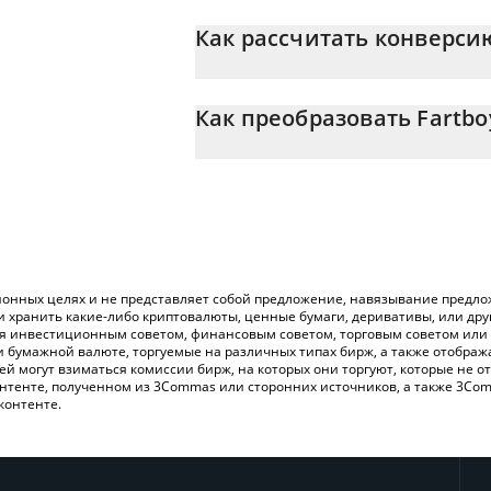
Цена Fartboy в KRW постоянно меняетс
Как рассчитать конверси
На данный момент 1 Fartboy равно 12.2
Калькулятор 3Commas Fartboy позволяе
KRW, просто введя сумму Fartboy в соо
Как преобразовать Fartbo
конвертирует значение в South Korean W
Самый распространенный способ конве
Вы также можете использовать приведе
криптобиржи или платформы P2P (личного
проверить последние цены на Fartboy 
онных целях и не представляет собой предложение, навязывание предлож
и хранить какие-либо криптовалюты, ценные бумаги, деривативы, или др
ся инвестиционным советом, финансовым советом, торговым советом или
и бумажной валюте, торгуемые на различных типах бирж, а также отобра
лей могут взиматься комиссии бирж, на которых они торгуют, которые не
нтенте, полученном из 3Commas или сторонних источников, а также 3Com
контенте.