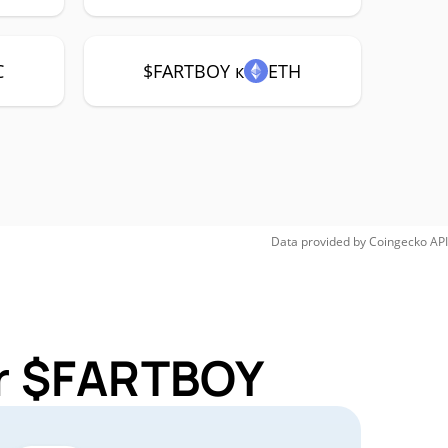
C
$FARTBOY к
ETH
Data provided by
Coingecko
API
or $FARTBOY