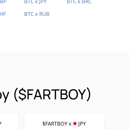
GBP
BTC к JPY
BTC к BRL
CHF
BTC к RUB
oy ($FARTBOY)
P
$FARTBOY к
JPY