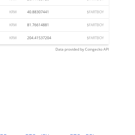
KRW
40.88307441
$FARTBOY
KRW
81.76614881
$FARTBOY
KRW
204.41537204
$FARTBOY
Data provided by
Coingecko
API