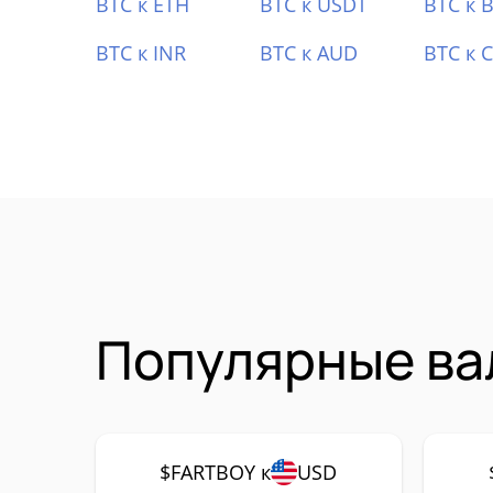
BTC к ETH
BTC к USDT
BTC к 
BTC к INR
BTC к AUD
BTC к 
Популярные ва
$FARTBOY к
USD