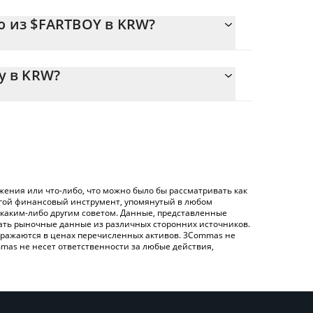
я.
ю из $FARTBOY в KRW?
3 {toSymbol
т легко рассчитать цену конвертации $FARTBOY в
тветствующее поле, и автоматически
y в KRW?
on ({ toSymbol}).
ртации $FARTBOY в KRW – использование
нную выше таблицу цен Fartboy, чтобы
 обмена), например LocalBitcoins и т. д.
в основных фиатных и криптовалютах.
ения или что-либо, что можно было бы рассматривать как
угой финансовый инструмент, упомянутый в любом
 каким-либо другим советом. Данные, представленные
жать рыночные данные из различных сторонних источников.
 отражаются в ценах перечисленных активов. 3Commas не
mas не несет ответственности за любые действия,