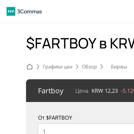
$FARTBOY в K
Графики цен
Обзор
Биржы
Fartboy
Цена
KRW
12,23
-5.1
От $FARTBOY