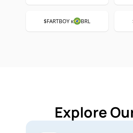
$FARTBOY к
BRL
Explore Ou