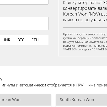
Калькулятор валют 
конвертировать валют
Korean Won (KRW) все
кликов по актуальны
Просто введите сумму Fartboy,
сумма конвертации заполнитс
INR
BTC
ETH
нашу таблицу калькулятора це
в других номиналах, например 
$FARTBOY или даже 10 $FARTB
RW
ри минуты и автоматически отображается в KRW. Ниже пр
Korean Won
South Korean Won