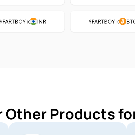
$FARTBOY к
INR
$FARTBOY к
BT
r Other Products f