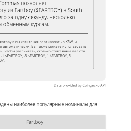
3Commas позволяет
у из Fartboy ($FARTBOY) в South
го за одну секунду. несколько
м обменным курсам.
 которую вы хотите конвертировать в KRW, и
я автоматически. Вы также можете использовать
н, чтобы рассчитать, сколько стоит ваша валюта
.1 $FARTBOY, .5 $FARTBOY, 1 $FARTBOY, 5
OY.
Data provided by
Coingecko
API
иведены наиболее популярные номиналы для
Fartboy