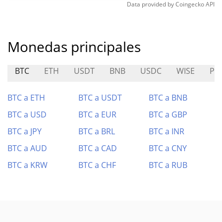
Data provided by
Coingecko
API
Monedas principales
BTC
ETH
USDT
BNB
USDC
WISE
PL
BTC a ETH
BTC a USDT
BTC a BNB
BTC a USD
BTC a EUR
BTC a GBP
BTC a JPY
BTC a BRL
BTC a INR
BTC a AUD
BTC a CAD
BTC a CNY
BTC a KRW
BTC a CHF
BTC a RUB