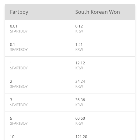
Fartboy
South Korean Won
0.01
0.12
$FARTBOY
KRW
0.1
1.21
$FARTBOY
KRW
1
12.12
$FARTBOY
KRW
2
24.24
$FARTBOY
KRW
3
36.36
$FARTBOY
KRW
5
60.60
$FARTBOY
KRW
10
121.20