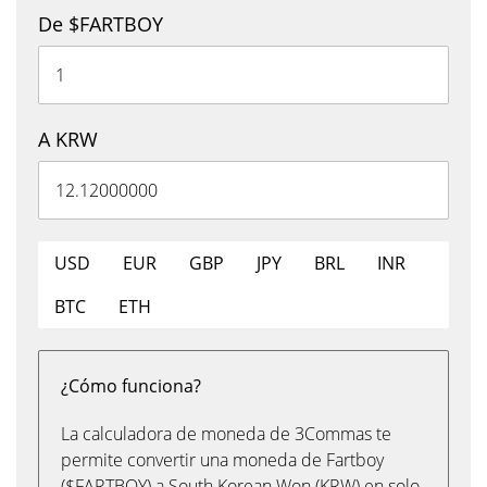
De $FARTBOY
A KRW
USD
EUR
GBP
JPY
BRL
INR
BTC
ETH
¿Cómo funciona?
La calculadora de moneda de 3Commas te
permite convertir una moneda de Fartboy
($FARTBOY) a South Korean Won (KRW) en solo