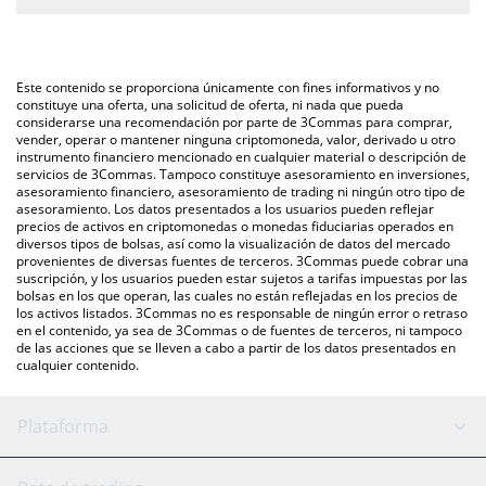
necesitas ingresar la cantidad de Fartboy en el campo
La forma más común de convertir $FARTBOY a KRW es a través
correspondiente, y el valor se convertirá automáticamente a
de un mercado bursátil de criptomonedas o una plataforma de
South Korean Won (KRW).
intercambio P2P (persona a persona), como LocalBitcoins, entre
Este contenido se proporciona únicamente con fines informativos y no
otras.
También puedes utilizar nuestra tabla de precios de Fartboy que
constituye una oferta, una solicitud de oferta, ni nada que pueda
considerarse una recomendación por parte de 3Commas para comprar,
se encuentra arriba para verificar el último precio de Fartboy en
vender, operar o mantener ninguna criptomoneda, valor, derivado u otro
las principales monedas fiduciarias y criptomonedas.
instrumento financiero mencionado en cualquier material o descripción de
servicios de 3Commas. Tampoco constituye asesoramiento en inversiones,
asesoramiento financiero, asesoramiento de trading ni ningún otro tipo de
asesoramiento. Los datos presentados a los usuarios pueden reflejar
precios de activos en criptomonedas o monedas fiduciarias operados en
diversos tipos de bolsas, así como la visualización de datos del mercado
provenientes de diversas fuentes de terceros. 3Commas puede cobrar una
suscripción, y los usuarios pueden estar sujetos a tarifas impuestas por las
bolsas en los que operan, las cuales no están reflejadas en los precios de
los activos listados. 3Commas no es responsable de ningún error o retraso
en el contenido, ya sea de 3Commas o de fuentes de terceros, ni tampoco
de las acciones que se lleven a cabo a partir de los datos presentados en
cualquier contenido.
Plataforma