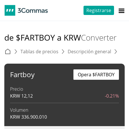
Registrarse
de $FARTBOY a KRW
Converter
Tablas de precios
Descripción general
C
Fartboy
Opera $FARTBOY
Precio
KRW
12,12
-0.21%
Volumen
KRW
336.900.010