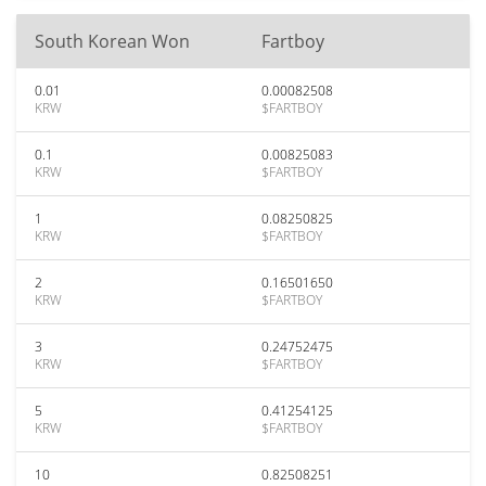
South Korean Won
Fartboy
0.01
0.00082508
KRW
$FARTBOY
0.1
0.00825083
KRW
$FARTBOY
1
0.08250825
KRW
$FARTBOY
2
0.16501650
KRW
$FARTBOY
3
0.24752475
KRW
$FARTBOY
5
0.41254125
KRW
$FARTBOY
10
0.82508251