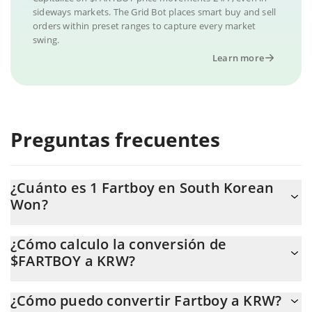
sideways markets. The Grid Bot places smart buy and sell
orders within preset ranges to capture every market
swing.
Learn more
Preguntas frecuentes
¿Cuánto es 1 Fartboy en South Korean
Won?
El precio de Fartboy en KRW cambia constantemente.
¿Cómo calculo la conversión de
$FARTBOY a KRW?
En este momento, 1 Fartboy equivale a 12.12 KRW.
La calculadora de Fartboy de 3Commas te permite calcular
¿Cómo puedo convertir Fartboy a KRW?
fácilmente el precio de conversión de $FARTBOY a KRW. Solo