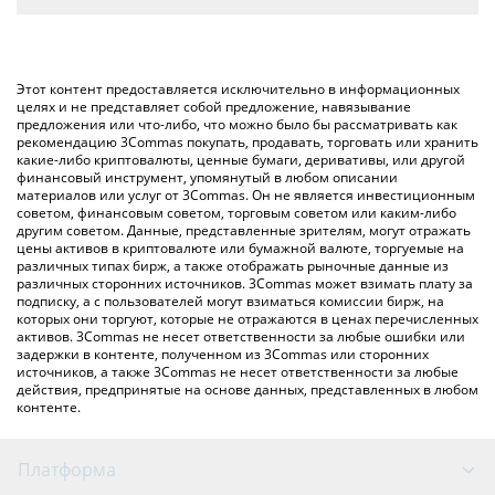
автоматически конвертирует значение в British Pound ({
Самый распространенный способ конвертации PANDU в
toSymbol}).
GBP – использование криптобиржи или платформы P2P
(личного обмена), например LocalBitcoins и т. д.
Вы также можете использовать приведенную выше таблицу
Этот контент предоставляется исключительно в информационных
цен Pandu Pandas, чтобы проверить последние цены на
целях и не представляет собой предложение, навязывание
предложения или что-либо, что можно было бы рассматривать как
Pandu Pandas в основных фиатных и криптовалютах.
рекомендацию 3Commas покупать, продавать, торговать или хранить
какие-либо криптовалюты, ценные бумаги, деривативы, или другой
финансовый инструмент, упомянутый в любом описании
материалов или услуг от 3Commas. Он не является инвестиционным
советом, финансовым советом, торговым советом или каким-либо
другим советом. Данные, представленные зрителям, могут отражать
цены активов в криптовалюте или бумажной валюте, торгуемые на
различных типах бирж, а также отображать рыночные данные из
различных сторонних источников. 3Commas может взимать плату за
подписку, а с пользователей могут взиматься комиссии бирж, на
которых они торгуют, которые не отражаются в ценах перечисленных
активов. 3Commas не несет ответственности за любые ошибки или
задержки в контенте, полученном из 3Commas или сторонних
источников, а также 3Commas не несет ответственности за любые
действия, предпринятые на основе данных, представленных в любом
контенте.
Платформа