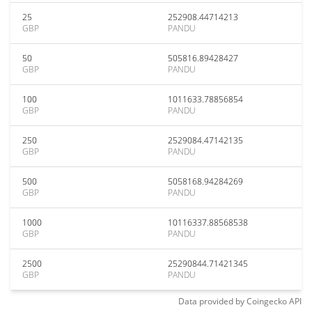
25
252908.44714213
GBP
PANDU
50
505816.89428427
GBP
PANDU
100
1011633.78856854
GBP
PANDU
250
2529084.47142135
GBP
PANDU
500
5058168.94284269
GBP
PANDU
1000
10116337.88568538
GBP
PANDU
2500
25290844.71421345
GBP
PANDU
Data provided by
Coingecko
API