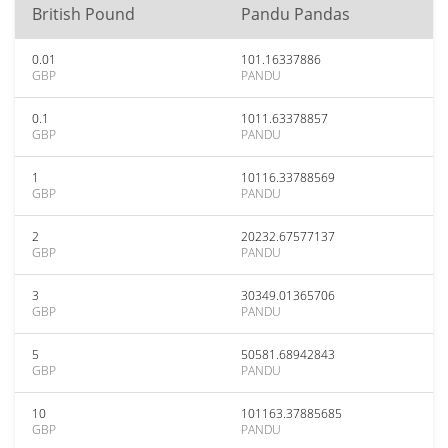
British Pound
Pandu Pandas
0.01
101.16337886
GBP
PANDU
0.1
1011.63378857
GBP
PANDU
1
10116.33788569
GBP
PANDU
2
20232.67577137
GBP
PANDU
3
30349.01365706
GBP
PANDU
5
50581.68942843
GBP
PANDU
10
101163.37885685
GBP
PANDU