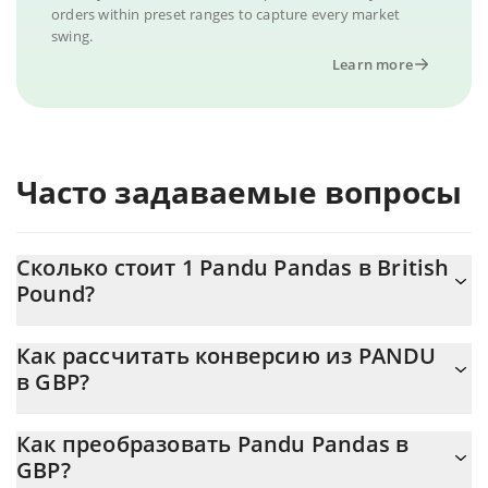
orders within preset ranges to capture every market
swing.
Learn more
Часто задаваемые вопросы
Сколько стоит 1 Pandu Pandas в British
Pound?
Цена Pandu Pandas в GBP постоянно меняется.
Как рассчитать конверсию из PANDU
в GBP?
На данный момент 1 Pandu Pandas равно 0.00009885
{toSymbol
Калькулятор 3Commas Pandu Pandas позволяет легко
Как преобразовать Pandu Pandas в
рассчитать цену конвертации PANDU в GBP, просто введя
GBP?
сумму Pandu Pandas в соответствующее поле, и