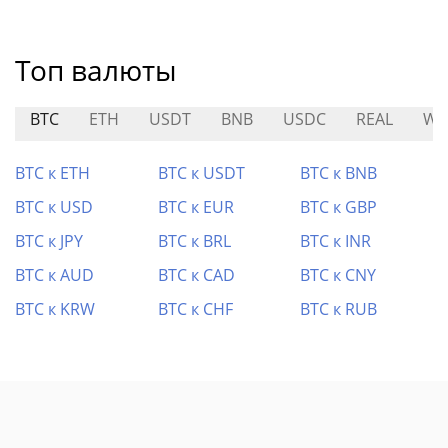
Топ валюты
BTC
ETH
USDT
BNB
USDC
REAL
WC
BTC к ETH
BTC к USDT
BTC к BNB
BTC к USD
BTC к EUR
BTC к GBP
BTC к JPY
BTC к BRL
BTC к INR
BTC к AUD
BTC к CAD
BTC к CNY
BTC к KRW
BTC к CHF
BTC к RUB