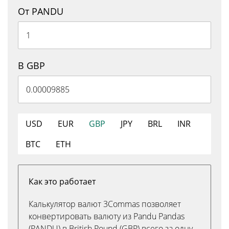
От PANDU
В GBP
USD
EUR
GBP
JPY
BRL
INR
BTC
ETH
Как это работает
Калькулятор валют 3Commas позволяет
конвертировать валюту из Pandu Pandas
(PANDU) в British Pound (GBP) всего за одну