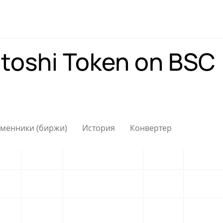
toshi Token on BSC
менники (биржи)
История
Конвертер