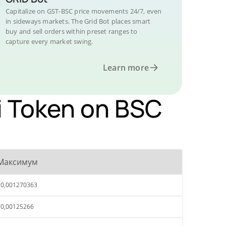
Capitalize on GST-BSC price movements 24/7, even
in sideways markets. The Grid Bot places smart
buy and sell orders within preset ranges to
capture every market swing.
Learn more
 Token on BSC
Максимум
$0,001270363
$0,00125266