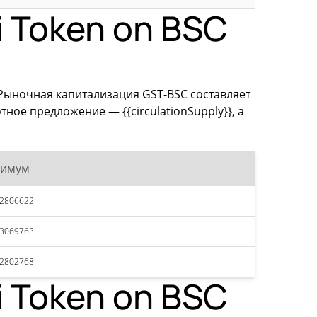
 Token on BSC
. Рыночная капитализация GST-BSC составляет
ное предложение — {{circulationSupply}}, а
симум
12806622
13069763
12802768
 Token on BSC