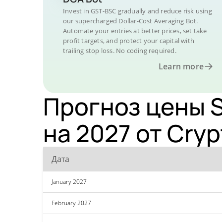
Invest in GST-BSC gradually and reduce risk using
our supercharged Dollar-Cost Averaging Bot.
Automate your entries at better prices, set take
profit targets, and protect your capital with
trailing stop loss. No coding required.
Learn more
Прогноз цены S
на 2027 от Cryp
Дата
January 2027
February 2027