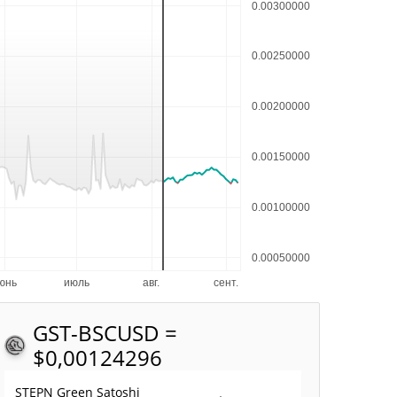
GST-BSC
USD =
$0,00124296
STEPN Green Satoshi