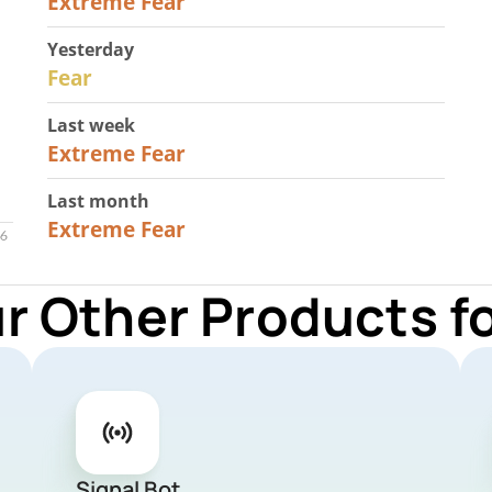
Extreme Fear
Yesterday
27
Fear
Last week
25
Extreme Fear
Last month
20
Extreme Fear
ur Other Products f
Signal Bot