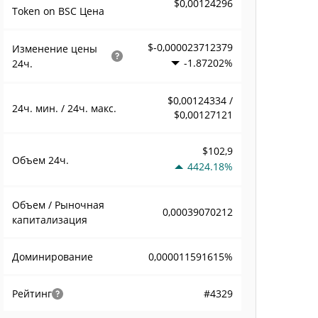
$0,00124296
Token on BSC Цена
$-0,000023712379
Изменение цены
-1.87202%
24ч.
$0,00124334 /
24ч. мин. / 24ч. макс.
$0,00127121
$102,9
Объем
24ч.
4424.18%
Объем / Рыночная
0,00039070212
капитализация
0,000011591615%
Доминирование
#4329
Рейтинг