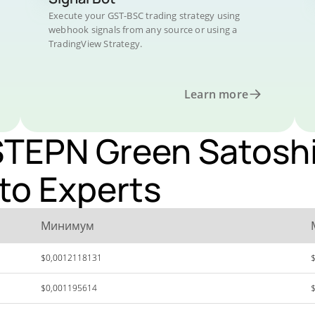
Execute your GST-BSC trading strategy using
webhook signals from any source or using a
TradingView Strategy.
Learn more
TEPN Green Satoshi
to Experts
Минимум
$0,0012118131
$0,001195614