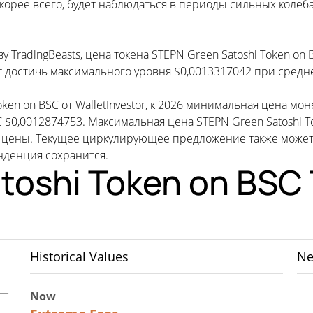
корее всего, будет наблюдаться в периоды сильных колеб
 TradingBeasts, цена токена STEPN Green Satoshi Token on
т достичь максимального уровня $0,0013317042 при средн
oken on BSC от WalletInvestor, к 2026 минимальная цена м
C $0,0012874753. Максимальная цена STEPN Green Satoshi T
й цены. Текущее циркулирующее предложение также может 
нденция сохранится.
toshi Token on BSC
Historical Values
Ne
Now
25