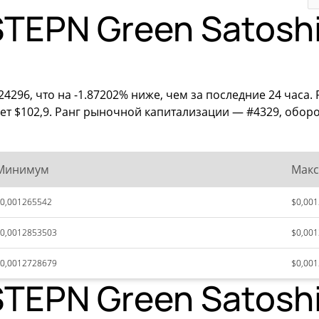
TEPN Green Satoshi
4296, что на -1.87202% ниже, чем за последние 24 часа
ет $102,9. Ранг рыночной капитализации — #4329, оборот
Минимум
Мак
0,001265542
$0,00
0,0012853503
$0,00
0,0012728679
$0,00
TEPN Green Satoshi