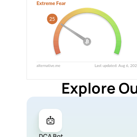
Explore O
DCA Bot