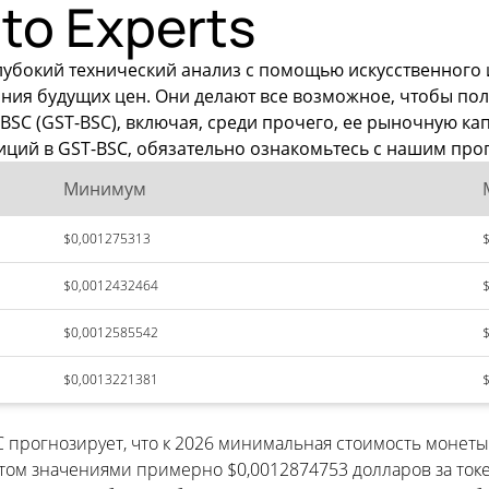
to Experts
лубокий технический анализ с помощью искусственного
вания будущих цен. Они делают все возможное, чтобы п
BSC (GST-BSC), включая, среди прочего, ее рыночную к
иций в GST-BSC, обязательно ознакомьтесь с нашим про
Минимум
$0,001275313
$0,0012432464
$0,0012585542
$0,0013221381
C прогнозирует, что к 2026 минимальная стоимость монет
 значениями примерно $0,0012874753 долларов за токен