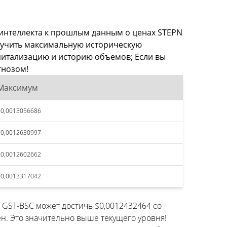
 интеллекта к прошлым данным о ценах STEPN
олучить максимальную историческую
апитализацию и историю объемов; Если вы
гнозом!
Максимум
$0,0013056686
$0,0012630997
$0,0012602662
$0,0013317042
ы GST-BSC может достичь $0,0012432464 со
. Это значительно выше текущего уровня!