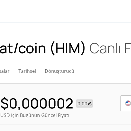
at/coin (HIM)
Canlı F
salar
Tarihsel
Dönüştürücü
$
0,000002
0.00%
USD için Bugünün Güncel Fiyatı