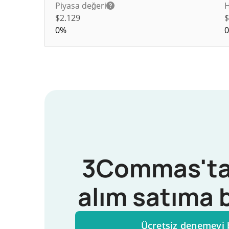
Piyasa değeri
H
$2.129
0%
3Commas'ta
alım satıma 
Ücretsiz denemeyi 