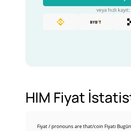
veya hızlı kayıt:
HIM Fiyat İstatist
Fiyat / pronouns are that/coin Fiyatı Bugü