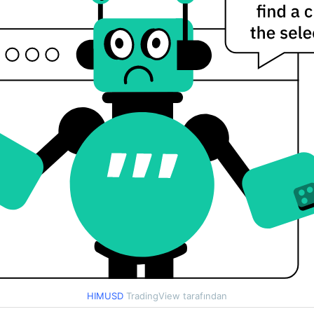
HIMUSD
TradingView tarafından