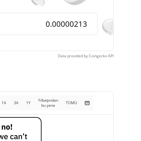
Data provided by
Coingecko
API
Yılbaşından
1A
3A
1Y
TÜMÜ
bu yana