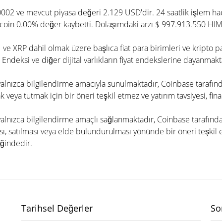
0002 ve mevcut piyasa değeri 2.129 USD'dir. 24 saatlik işlem ha
/coin 0.00% değer kaybetti. Dolaşımdaki arzı $ 997.913.550 HIM'
 ve XRP dahil olmak üzere başlıca fiat para birimleri ve kripto 
 Endeksi ve diğer dijital varlıkların fiyat endekslerine dayanmakt
e yalnızca bilgilendirme amacıyla sunulmaktadır, Coinbase tarafın
 veya tutmak için bir öneri teşkil etmez ve yatırım tavsiyesi, fina
 yalnızca bilgilendirme amaçlı sağlanmaktadır, Coinbase tarafınd
ı, satılması veya elde bulundurulması yönünde bir öneri teşkil etm
iğindedir.
Tarihsel Değerler
So