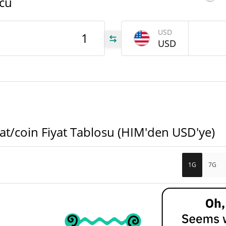
cü
HIM
USD
USD
,77
,77
t/coin Fiyat Tablosu (HIM'den USD'ye)
1G
7G