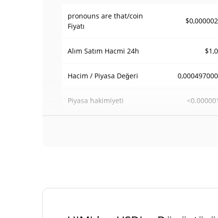
pronouns are that/coin
$0,00000
Fiyatı
$1,
Alım Satım Hacmi
24h
0,00049700
Hacim / Piyasa Değeri
<0.00000
Piyasa hakimiyeti
#129
Piyasa sıralaması
pronouns are that/coin Arzı
997.913.548,94 
Daloşımdaki Arz
997.913.548,94 
Toplam Arz