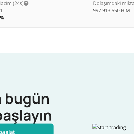
acim (24s)
Dolaşımdaki mikt
$
1
997.913.550
HIM
0%
 bugün
başlayın
başlat