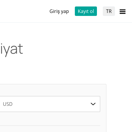
Giriş yap
Kayıt ol
TR
iyat
USD