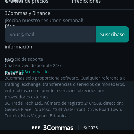
afiliados
Gráficos de precios
Predicciones
diciembre de 2024
Day Trading
3Commas y Binance
Otra documentación
Breakout Trading
¡Reciba nuestro resumen semanal!
legal
Blog
Suscríbase
Centro de
información
Servicio de soporte
FAQ
Chat en vivo disponible 24/7
support@3commas.io
Reseñas
3Commas solo proporciona software. Cualquier referencia a
trading, exchange, transferencias o servicios de monederos,
entre otros, corresponde a servicios ofrecidos por
proveedores externos.
3C Trade Tech Ltd., número de registro 2164568, dirección:
Geneva Place, 2do Piso, #333 Waterfront Drive, Road Town,
Tortola, Islas Vírgenes Británicas
©
2026