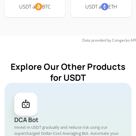
USDT a
BTC
USDT a
ETH
Data provided by
Coingecko
API
Explore Our Other Products
for USDT
DCA Bot
Invest in USDT gradually and reduce risk using our
supercharged Dollar-Cost Averaging Bot. Automate your