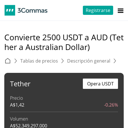
Registrarse
Convierte 2500 USDT a AUD (Tet
her a Australian Dollar)
Tablas de precios
Descripción general
C
Tether
Opera USDT
Precio
A$
1,42
-0.26%
Volumen
A$
52.349.297.000