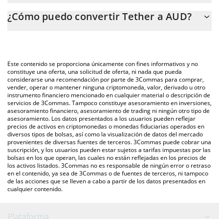
La calculadora de Tether de 3Commas te permite calcular
¿Cómo puedo convertir Tether a AUD?
fácilmente el precio de conversión de USDT a AUD. Solo
necesitas ingresar la cantidad de Tether en el campo
La forma más común de convertir USDT a AUD es a través de un
correspondiente, y el valor se convertirá automáticamente a
mercado bursátil de criptomonedas o una plataforma de
Australian Dollar (AUD).
intercambio P2P (persona a persona), como LocalBitcoins, entre
Este contenido se proporciona únicamente con fines informativos y no
otras.
También puedes utilizar nuestra tabla de precios de Tether que
constituye una oferta, una solicitud de oferta, ni nada que pueda
considerarse una recomendación por parte de 3Commas para comprar,
se encuentra arriba para verificar el último precio de Tether en
vender, operar o mantener ninguna criptomoneda, valor, derivado u otro
las principales monedas fiduciarias y criptomonedas.
instrumento financiero mencionado en cualquier material o descripción de
servicios de 3Commas. Tampoco constituye asesoramiento en inversiones,
asesoramiento financiero, asesoramiento de trading ni ningún otro tipo de
asesoramiento. Los datos presentados a los usuarios pueden reflejar
precios de activos en criptomonedas o monedas fiduciarias operados en
diversos tipos de bolsas, así como la visualización de datos del mercado
provenientes de diversas fuentes de terceros. 3Commas puede cobrar una
suscripción, y los usuarios pueden estar sujetos a tarifas impuestas por las
bolsas en los que operan, las cuales no están reflejadas en los precios de
los activos listados. 3Commas no es responsable de ningún error o retraso
en el contenido, ya sea de 3Commas o de fuentes de terceros, ni tampoco
de las acciones que se lleven a cabo a partir de los datos presentados en
cualquier contenido.
Plataforma