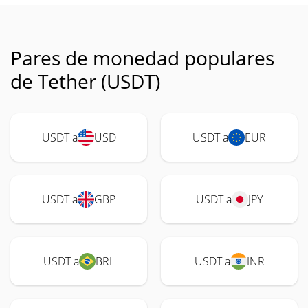
Pares de monedad populares
de Tether (USDT)
USDT a
USD
USDT a
EUR
USDT a
GBP
USDT a
JPY
USDT a
BRL
USDT a
INR