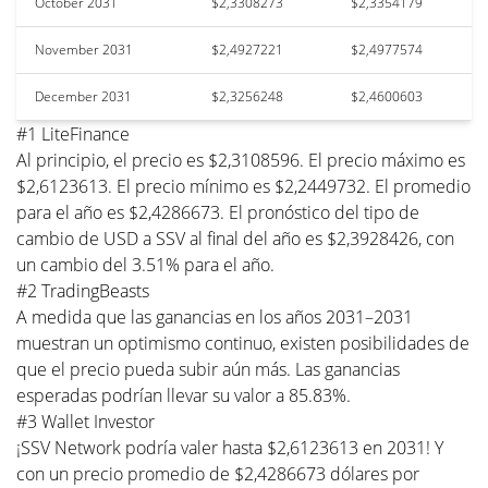
October 2031
$2,3308273
$2,3354179
November 2031
$2,4927221
$2,4977574
December 2031
$2,3256248
$2,4600603
#1 LiteFinance
Al principio, el precio es $2,3108596. El precio máximo es
$2,6123613. El precio mínimo es $2,2449732. El promedio
para el año es $2,4286673. El pronóstico del tipo de
cambio de USD a SSV al final del año es $2,3928426, con
un cambio del 3.51% para el año.
#2 TradingBeasts
A medida que las ganancias en los años 2031–2031
muestran un optimismo continuo, existen posibilidades de
que el precio pueda subir aún más. Las ganancias
esperadas podrían llevar su valor a 85.83%.
#3 Wallet Investor
¡SSV Network podría valer hasta $2,6123613 en 2031! Y
con un precio promedio de $2,4286673 dólares por