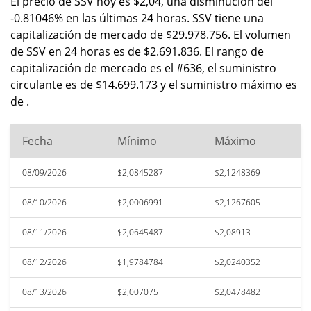
El precio de SSV hoy es $2,04, una disminución del
-0.81046% en las últimas 24 horas. SSV tiene una
capitalización de mercado de $29.978.756. El volumen
de SSV en 24 horas es de $2.691.836. El rango de
capitalización de mercado es el #636, el suministro
circulante es de $14.699.173 y el suministro máximo es
de .
Fecha
Mínimo
Máximo
08/09/2026
$2,0845287
$2,1248369
08/10/2026
$2,0006991
$2,1267605
08/11/2026
$2,0645487
$2,08913
08/12/2026
$1,9784784
$2,0240352
08/13/2026
$2,007075
$2,0478482