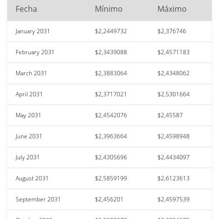
Fecha
Mínimo
Máximo
January 2031
$2,2449732
$2,376746
February 2031
$2,3439088
$2,4571183
March 2031
$2,3883064
$2,4348062
April 2031
$2,3717021
$2,5301664
May 2031
$2,4542076
$2,45587
June 2031
$2,3963664
$2,4598948
July 2031
$2,4305696
$2,4434097
August 2031
$2,5859199
$2,6123613
September 2031
$2,456201
$2,4597539