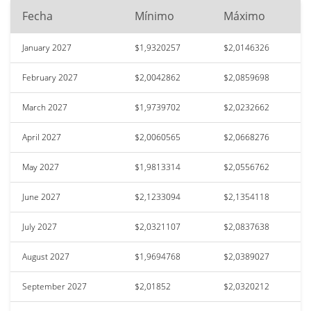
Fecha
Mínimo
Máximo
January 2027
$1,9320257
$2,0146326
February 2027
$2,0042862
$2,0859698
March 2027
$1,9739702
$2,0232662
April 2027
$2,0060565
$2,0668276
May 2027
$1,9813314
$2,0556762
June 2027
$2,1233094
$2,1354118
July 2027
$2,0321107
$2,0837638
August 2027
$1,9694768
$2,0389027
September 2027
$2,01852
$2,0320212