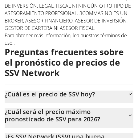
DE INVERSIÓN, LEGAL, FISCAL NI NINGÚN OTRO TIPO DE
ASESORAMIENTO PROFESIONAL. 3COMMAS NO ES UN
BROKER, ASESOR FINANCIERO, ASESOR DE INVERSIÓN,
GESTOR DE CARTERA NI ASESOR FISCAL.
Para obtener más información, lea nuestros
términos de
uso.
.
Preguntas frecuentes sobre
el pronóstico de precios de
SSV Network
¿Cuál es el precio de SSV hoy?
Hoy, SSV Network (SSV) se cotiza a $2,04 con una capitalización
¿Cuál será el precio máximo
de mercado de $29.978.756.
pronosticado de SSV para 2026?
Se espera que el precio de SSV alcance un nivel máximo de
¿Es SSV Network (SSV) una buena
$2,0049031 a finales de 2026.