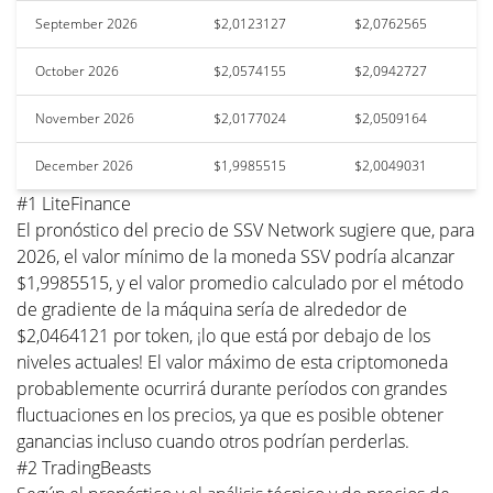
September 2026
$2,0123127
$2,0762565
October 2026
$2,0574155
$2,0942727
November 2026
$2,0177024
$2,0509164
December 2026
$1,9985515
$2,0049031
#1 LiteFinance
El pronóstico del precio de SSV Network sugiere que, para
2026, el valor mínimo de la moneda SSV podría alcanzar
$1,9985515, y el valor promedio calculado por el método
de gradiente de la máquina sería de alrededor de
$2,0464121 por token, ¡lo que está por debajo de los
niveles actuales! El valor máximo de esta criptomoneda
probablemente ocurrirá durante períodos con grandes
fluctuaciones en los precios, ya que es posible obtener
ganancias incluso cuando otros podrían perderlas.
#2 TradingBeasts