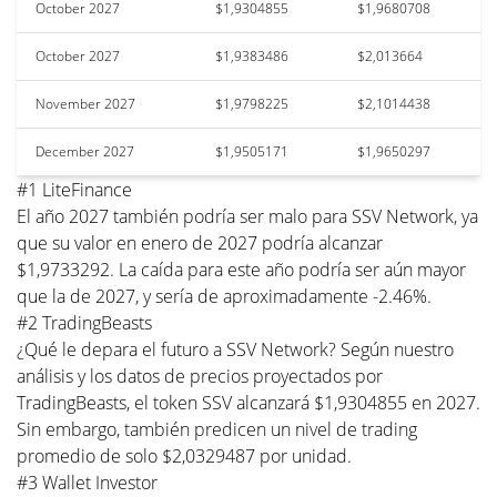
October 2027
$1,9304855
$1,9680708
October 2027
$1,9383486
$2,013664
November 2027
$1,9798225
$2,1014438
December 2027
$1,9505171
$1,9650297
#1 LiteFinance
El año 2027 también podría ser malo para SSV Network, ya
que su valor en enero de 2027 podría alcanzar
$1,9733292. La caída para este año podría ser aún mayor
que la de 2027, y sería de aproximadamente -2.46%.
#2 TradingBeasts
¿Qué le depara el futuro a SSV Network? Según nuestro
análisis y los datos de precios proyectados por
TradingBeasts, el token SSV alcanzará $1,9304855 en 2027.
Sin embargo, también predicen un nivel de trading
promedio de solo $2,0329487 por unidad.
#3 Wallet Investor