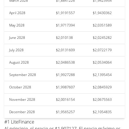
March 2028
$1,8841226
$1,9423954
April 2028
$1,9191557
$1,9430362
May 2028
$1,9717394
$2,0351589
June 2028
$2,010138
$2,0245282
July 2028
$2,0131609
$2,0722179
August 2028
$2,0486538
$2,0534064
September 2028
$1,9927288
$2,1395454
October 2028
$1,9987607
$2,0845929
November 2028
$2,0016154
$2,0675563
December 2028
$1,9565257
$2,1054835
#1 LiteFinance
Al principio, el precio es $1,907127. El precio máximo es