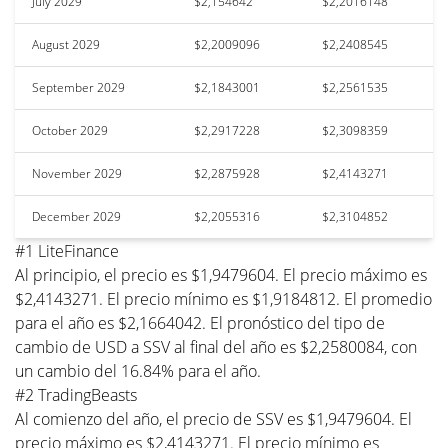
July 2029
$2,154642
$2,2016148
August 2029
$2,2009096
$2,2408545
September 2029
$2,1843001
$2,2561535
October 2029
$2,2917228
$2,3098359
November 2029
$2,2875928
$2,4143271
December 2029
$2,2055316
$2,3104852
#1 LiteFinance
Al principio, el precio es $1,9479604. El precio máximo es
$2,4143271. El precio mínimo es $1,9184812. El promedio
para el año es $2,1664042. El pronóstico del tipo de
cambio de USD a SSV al final del año es $2,2580084, con
un cambio del 16.84% para el año.
#2 TradingBeasts
Al comienzo del año, el precio de SSV es $1,9479604. El
precio máximo es $2,4143271. El precio mínimo es