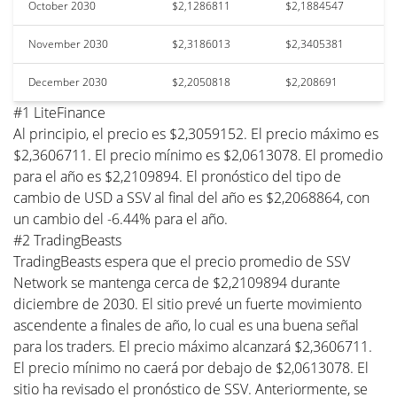
October 2030
$2,1286811
$2,1884547
November 2030
$2,3186013
$2,3405381
December 2030
$2,2050818
$2,208691
#1 LiteFinance
Al principio, el precio es $2,3059152. El precio máximo es
$2,3606711. El precio mínimo es $2,0613078. El promedio
para el año es $2,2109894. El pronóstico del tipo de
cambio de USD a SSV al final del año es $2,2068864, con
un cambio del -6.44% para el año.
#2 TradingBeasts
TradingBeasts espera que el precio promedio de SSV
Network se mantenga cerca de $2,2109894 durante
diciembre de 2030. El sitio prevé un fuerte movimiento
ascendente a finales de año, lo cual es una buena señal
para los traders. El precio máximo alcanzará $2,3606711.
El precio mínimo no caerá por debajo de $2,0613078. El
sitio ha revisado el pronóstico de SSV. Anteriormente, se