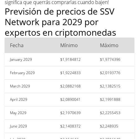
significa que querrás comprarlas cuando bajen!
Previsión de precios de SSV
Network para 2029 por
expertos en criptomonedas
Fecha
Mínimo
Máximo
January 2029
$1,9184812
$1,9774396
February 2029
$1,9224833
$2,0193776
March 2029
$2,0882168
$2,1382515
April 2029
$2,0890041
$2,1991888
May 2029
$2,1970639
$2,2255453
June 2029
$2,1408372
$2,248935