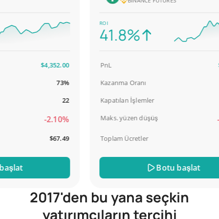
BINANCE FUTURES
ROI
41.8%
$4,352.00
PnL
$2,
73%
Kazanma Oranı
9
22
Kapatılan İşlemler
Maks. yüzen düşüş
-2.10%
-18
$67.49
Toplam Ücretler
$
lat
Botu başlat
2017'den bu yana seçkin
yatırımcıların tercihi