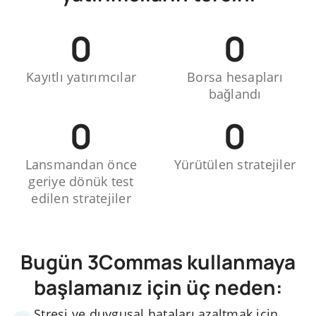
0
0
Kayıtlı yatırımcılar
Borsa hesapları
bağlandı
0
0
Lansmandan önce
Yürütülen stratejiler
geriye dönük test
edilen stratejiler
Bugün 3Commas kullanmaya
başlamanız için üç neden:
Stresi ve duygusal hataları azaltmak için