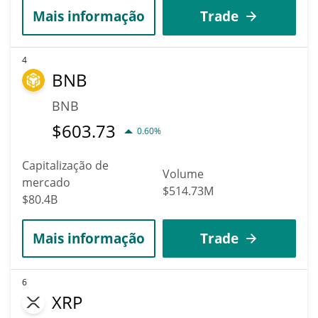
Mais informação
Trade
4
BNB
BNB
$
603.73
0.60%
Capitalização de
Volume
mercado
$514.73M
$80.4B
Mais informação
Trade
6
XRP