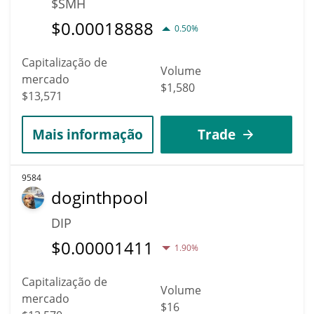
$SMH
$
0.00018888
0.50%
Capitalização de
Volume
mercado
$1,580
$13,571
Mais informação
Trade
9584
doginthpool
DIP
$
0.00001411
1.90%
Capitalização de
Volume
mercado
$16