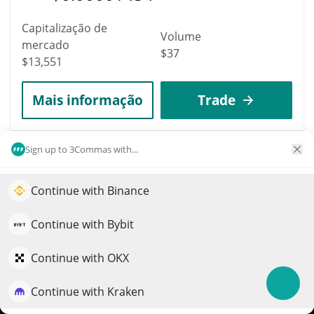
Capitalização de
Volume
mercado
$37
$13,551
Mais informação
Trade
9590
Sign up to 3Commas with...
Chevron Corp (Dinari
Tokenized Stock)
Continue with Binance
Impulsione o crescimento do seu portfólio com IA
CVX
QuantPilot é uma plataforma completa de estratégias onde
Continue with Bybit
$
186.75
1.40%
agentes autônomos criam, fazem backtest e otimizam suas
estratégias e conduzem pesquisas de mercado
Continue with OKX
Capitalização de
Volume
mercado
Continue with Kraken
Experimente grátis
$1
$13,548