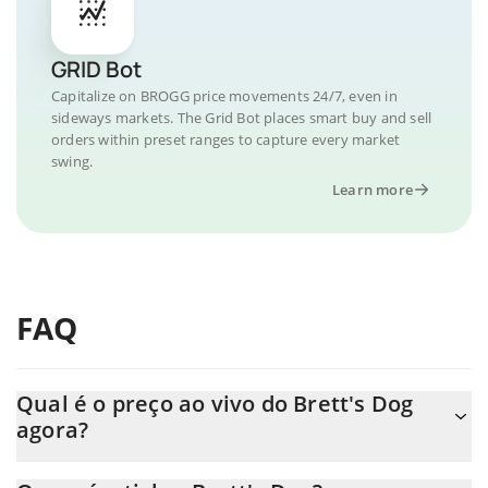
GRID Bot
Capitalize on BROGG price movements 24/7, even in
sideways markets. The Grid Bot places smart buy and sell
orders within preset ranges to capture every market
swing.
Learn more
FAQ
Qual é o preço ao vivo do Brett's Dog
agora?
O preço real do Brett's Dog ao USD agora é de $ 0.013197.