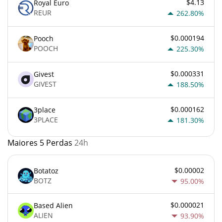
$4.13
Royal Euro
REUR
262.80%
$0.000194
Pooch
POOCH
225.30%
$0.000331
Givest
GIVEST
188.50%
$0.000162
3place
3PLACE
181.30%
Maiores 5 Perdas
24h
$0.00002
Botatoz
BOTZ
95.00%
$0.000021
Based Alien
ALIEN
93.90%