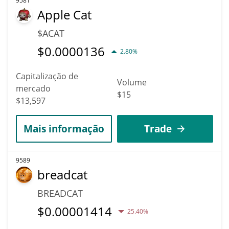
9581
Apple Cat
$ACAT
$
0.0000136
2.80%
Capitalização de
Volume
mercado
$15
$13,597
Mais informação
Trade
9589
breadcat
BREADCAT
$
0.00001414
25.40%