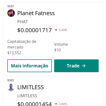
9597
Planet Fatness
PHAT
$
0.00001717
0.40%
Capitalização de
Volume
mercado
$10
$13,552
Mais informação
Trade
9585
LIMITLESS
LIMITLESS
$
0.00001454
2.80%