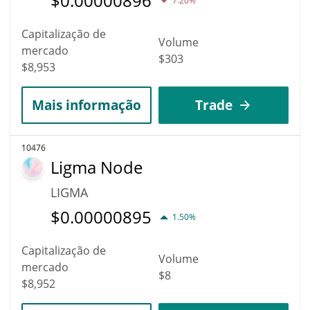
$
0.00000896
7.20%
Capitalização de
Volume
mercado
$303
$8,953
Mais informação
Trade
10476
Ligma Node
LIGMA
$
0.00000895
1.50%
Capitalização de
Volume
mercado
$8
$8,952