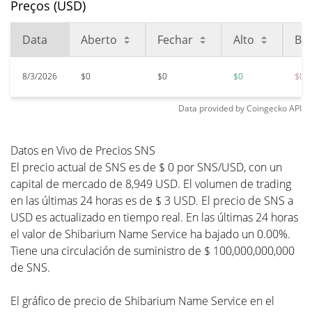
Preços (USD)
Data
Aberto
Fechar
Alto
Bai
8/3/2026
$0
$0
$0
$0
Data provided by
Coingecko
API
Datos en Vivo de Precios SNS
El precio actual de SNS es de $ 0 por SNS/USD, con un
capital de mercado de 8,949 USD. El volumen de trading
en las últimas 24 horas es de $ 3 USD. El precio de SNS a
USD es actualizado en tiempo real. En las últimas 24 horas
el valor de Shibarium Name Service ha bajado un 0.00%.
Tiene una circulación de suministro de $ 100,000,000,000
de SNS.
El gráfico de precio de Shibarium Name Service en el