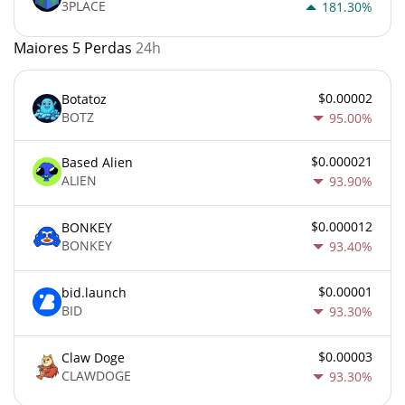
3PLACE
181.30%
Maiores 5 Perdas
24h
$0.00002
Botatoz
BOTZ
95.00%
$0.000021
Based Alien
ALIEN
93.90%
$0.000012
BONKEY
BONKEY
93.40%
$0.00001
bid.launch
BID
93.30%
$0.00003
Claw Doge
CLAWDOGE
93.30%