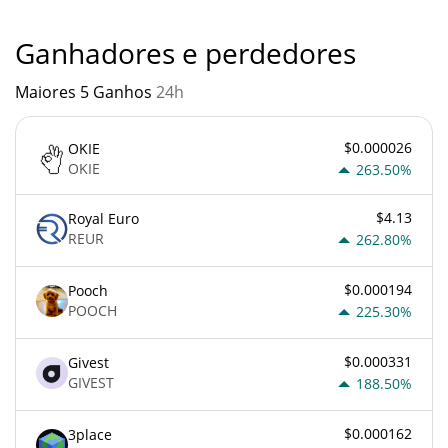
contra os princípios econômicos básicos.
Ganhadores e perdedores
Maiores 5 Ganhos
24h
$0.000026
OKIE
OKIE
263.50%
$4.13
Royal Euro
REUR
262.80%
$0.000194
Pooch
POOCH
225.30%
$0.000331
Givest
GIVEST
188.50%
$0.000162
3place