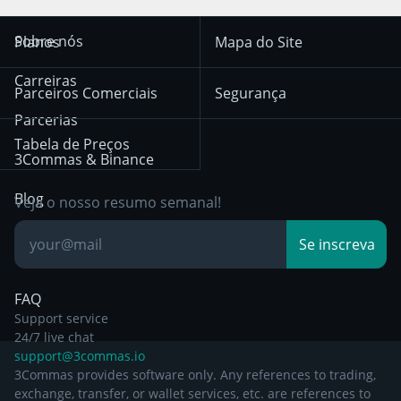
Trend Following
Sinais-Cripto
Terms of Use from
KuCoin
Solana
Sobre nós
Planos
Mapa do Site
December 18th 2025
Mean Reversion
Corretoras
HTX
BNB
Trading
Carreiras
Privacy Notice from
Parceiros Comerciais
Segurança
December 29th 2024
Bybit
Position Trading
Parcerias
Tabela de Preços
Other Legal
Day Trading
3Commas & Binance
Documentation
Breakout Trading
Blog
Veja o nosso resumo semanal!
Base de
Se inscreva
Conhecimento
FAQ
Support service
24/7 live chat
support@3commas.io
3Commas provides software only. Any references to trading,
exchange, transfer, or wallet services, etc. are references to