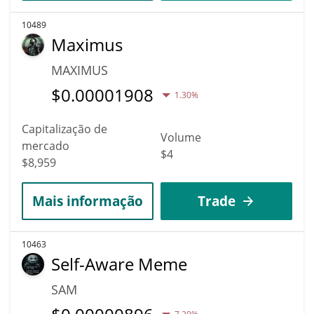
10489
Maximus
MAXIMUS
$
0.00001908
1.30%
Capitalização de
Volume
mercado
$4
$8,959
Mais informação
Trade
10463
Self-Aware Meme
SAM