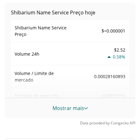
Shibarium Name Service Preço hoje
Shibarium Name Service
$<0.000001
Preço
$2.52
Volume
24h
0.58%
Volume / Limite de
0.00028160893
mercado
<0.000001%
Dominio de mercado
Mostrar mais
#10462
Posição de mercado
Data provided by
Coingecko
API
Fornecimento de Shibarium Name Service