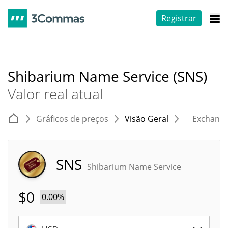
Registrar
Shibarium Name Service (SNS)
Valor real atual
Gráficos de preços
Visão Geral
Exchang
SNS
Shibarium Name Service
$
0
0.00%