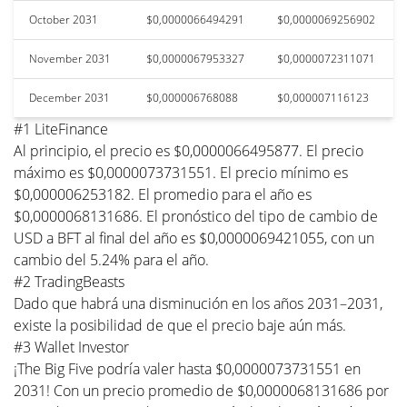
October 2031
$0,0000066494291
$0,0000069256902
November 2031
$0,0000067953327
$0,0000072311071
December 2031
$0,000006768088
$0,000007116123
#1 LiteFinance
Al principio, el precio es $0,0000066495877. El precio
máximo es $0,0000073731551. El precio mínimo es
$0,000006253182. El promedio para el año es
$0,0000068131686. El pronóstico del tipo de cambio de
USD a BFT al final del año es $0,0000069421055, con un
cambio del 5.24% para el año.
#2 TradingBeasts
Dado que habrá una disminución en los años 2031–2031,
existe la posibilidad de que el precio baje aún más.
#3 Wallet Investor
¡The Big Five podría valer hasta $0,0000073731551 en
2031! Con un precio promedio de $0,0000068131686 por