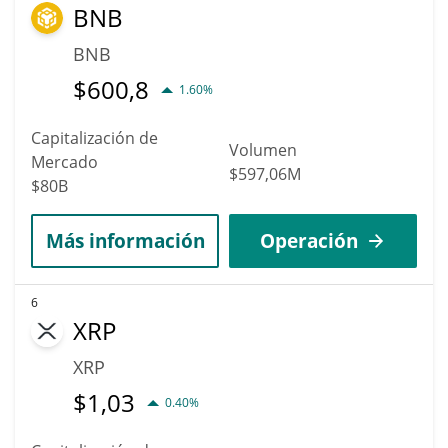
BNB
BNB
$
600,8
1.60%
Capitalización de
Volumen
Mercado
$597,06M
$80B
Más información
Operación
6
XRP
XRP
$
1,03
0.40%