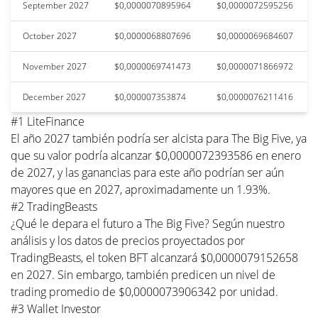
September 2027
$0,0000070895964
$0,0000072595256
October 2027
$0,0000068807696
$0,0000069684607
November 2027
$0,0000069741473
$0,0000071866972
December 2027
$0,000007353874
$0,0000076211416
#1 LiteFinance
El año 2027 también podría ser alcista para The Big Five, ya
que su valor podría alcanzar $0,0000072393586 en enero
de 2027, y las ganancias para este año podrían ser aún
mayores que en 2027, aproximadamente un 1.93%.
#2 TradingBeasts
¿Qué le depara el futuro a The Big Five? Según nuestro
análisis y los datos de precios proyectados por
TradingBeasts, el token BFT alcanzará $0,0000079152658
en 2027. Sin embargo, también predicen un nivel de
trading promedio de $0,0000073906342 por unidad.
#3 Wallet Investor