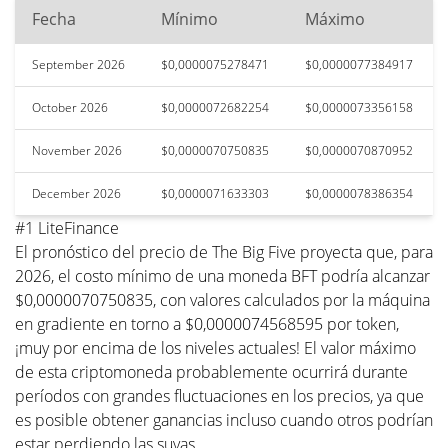
Fecha
Mínimo
Máximo
September 2026
$0,0000075278471
$0,0000077384917
October 2026
$0,0000072682254
$0,0000073356158
November 2026
$0,0000070750835
$0,0000070870952
December 2026
$0,0000071633303
$0,0000078386354
#1 LiteFinance
El pronóstico del precio de The Big Five proyecta que, para
2026, el costo mínimo de una moneda BFT podría alcanzar
$0,0000070750835, con valores calculados por la máquina
en gradiente en torno a $0,0000074568595 por token,
¡muy por encima de los niveles actuales! El valor máximo
de esta criptomoneda probablemente ocurrirá durante
períodos con grandes fluctuaciones en los precios, ya que
es posible obtener ganancias incluso cuando otros podrían
estar perdiendo las suyas.