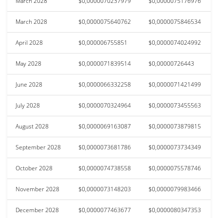
March 2028
$0,0000070237979
$0,0000075176976
March 2028
$0,0000075640762
$0,0000075846534
April 2028
$0,000006755851
$0,0000074024992
May 2028
$0,0000071839514
$0,00000726443
June 2028
$0,0000066332258
$0,0000071421499
July 2028
$0,0000070324964
$0,0000073455563
August 2028
$0,0000069163087
$0,0000073879815
September 2028
$0,0000073681786
$0,0000073734349
October 2028
$0,0000074738558
$0,0000075578746
November 2028
$0,0000073148203
$0,0000079983466
December 2028
$0,0000077463677
$0,0000080347353