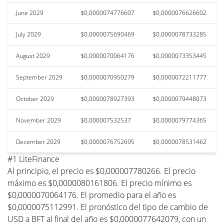
June 2029
$0,0000074776607
$0,0000076626602
July 2029
$0,0000075690469
$0,0000078733285
August 2029
$0,0000070064176
$0,0000073353445
September 2029
$0,0000070950279
$0,0000072211777
October 2029
$0,0000078927393
$0,0000079448073
November 2029
$0,000007532537
$0,0000079774365
December 2029
$0,0000076752695
$0,0000078531462
#1 LiteFinance
Al principio, el precio es $0,000007780266. El precio
máximo es $0,0000080161806. El precio mínimo es
$0,0000070064176. El promedio para el año es
$0,0000075112991. El pronóstico del tipo de cambio de
USD a BFT al final del año es $0,0000077642079, con un