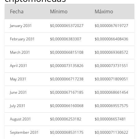
Fecha
Mínimo
Máximo
January 2031
$0,0000065372027
$0,0000067619727
February 2031
$0,000006383307
$0,0000066408436
March 2031
$0,0000066815108
$0,0000069368572
April 2031
$0,0000073135826
$0,0000073731551
May 2031
$0,0000066717238
$0,0000071809051
June 2031
$0,0000067167185
$0,0000068661454
July 2031
$0,0000066160068
$0,0000069557575
August 2031
$0,000006253182
$0,000006657481
September 2031
$0,0000068531175
$0,0000071130622