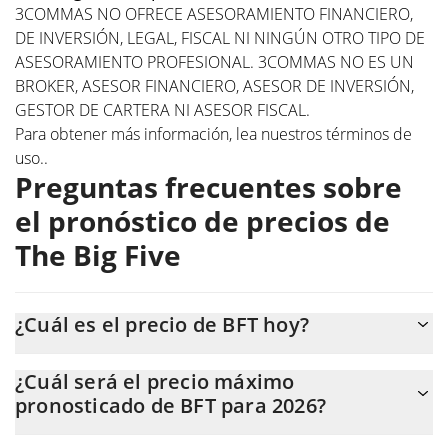
3COMMAS NO OFRECE ASESORAMIENTO FINANCIERO,
DE INVERSIÓN, LEGAL, FISCAL NI NINGÚN OTRO TIPO DE
ASESORAMIENTO PROFESIONAL. 3COMMAS NO ES UN
BROKER, ASESOR FINANCIERO, ASESOR DE INVERSIÓN,
GESTOR DE CARTERA NI ASESOR FISCAL.
Para obtener más información, lea nuestros
términos de
uso.
.
Preguntas frecuentes sobre
el pronóstico de precios de
The Big Five
¿Cuál es el precio de BFT hoy?
Hoy, The Big Five (BFT) se cotiza a $0,00000723 con una
¿Cuál será el precio máximo
capitalización de mercado de $718.236.
pronosticado de BFT para 2026?
Se espera que el precio de BFT alcance un nivel máximo de