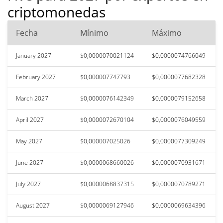
criptomonedas
Fecha
Mínimo
Máximo
January 2027
$0,0000070021124
$0,0000074766049
February 2027
$0,000007747793
$0,0000077682328
March 2027
$0,0000076142349
$0,0000079152658
April 2027
$0,0000072670104
$0,0000076049559
May 2027
$0,000007025026
$0,0000077309249
June 2027
$0,0000068660026
$0,0000070931671
July 2027
$0,0000068837315
$0,0000070789271
August 2027
$0,0000069127946
$0,0000069634396