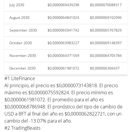
July 2030
$0,0000069439298
$0,0000070088317
August 2030
$0,0000064841024
$0,0000069102096
September 2030
$0,0000065041742
$0,0000065767829
October 2030
$0,0000063983227
$0,0000069148397
November 2030
$0,0000064371569
$0,0000064705784
December 2030
$0,0000061981072
$0,000006366437
#1 LiteFinance
Al principio, el precio es $0,0000073143818. El precio
máximo es $0,0000075592824. El precio mínimo es
$0,0000061981072. El promedio para el año es
$0,0000068786948. El pronóstico del tipo de cambio de
USD a BFT al final del año es $0,0000062822721, con un
cambio del -13.07% para el año.
#2 TradingBeasts