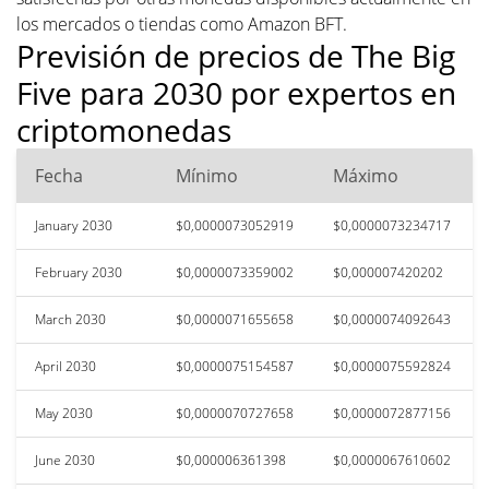
los mercados o tiendas como Amazon BFT.
Previsión de precios de The Big
Five para 2030 por expertos en
criptomonedas
Fecha
Mínimo
Máximo
January 2030
$0,0000073052919
$0,0000073234717
February 2030
$0,0000073359002
$0,000007420202
March 2030
$0,0000071655658
$0,0000074092643
April 2030
$0,0000075154587
$0,0000075592824
May 2030
$0,0000070727658
$0,0000072877156
June 2030
$0,000006361398
$0,0000067610602