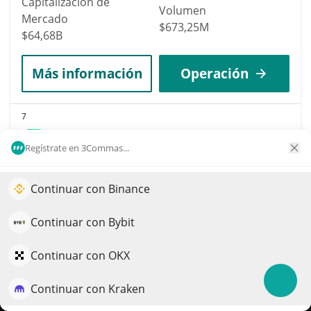
Capitalización de
Volumen
Mercado
$673,25M
$64,68B
Más información
Operación
7
Solana
Regístrate en 3Commas...
SOL
Impulse el crecimiento de su portafolio con IA
$
75,78
2.60%
Continuar con Binance
QuantPilot es una plataforma integral de estrategias
Capitalización de
donde agentes autónomos crean, hacen backtesting y
Continuar con Bybit
Volumen
Mercado
optimizan sus estrategias y realizan investigación de
$1,4B
$44,12B
mercado
Continuar con OKX
Continuar con Kraken
Más información
Operación
Pruébelo gratis