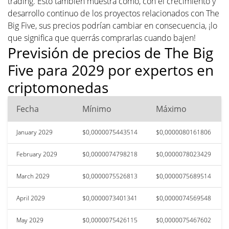
trading. Esto también muestra cómo, con el crecimiento y
desarrollo continuo de los proyectos relacionados con The
Big Five, sus precios podrían cambiar en consecuencia, ¡lo
que significa que querrás comprarlas cuando bajen!
Previsión de precios de The Big
Five para 2029 por expertos en
criptomonedas
Fecha
Mínimo
Máximo
January 2029
$0,0000075443514
$0,0000080161806
February 2029
$0,0000074798218
$0,0000078023429
March 2029
$0,0000075526813
$0,0000075689514
April 2029
$0,0000073401341
$0,0000074569548
May 2029
$0,0000075426115
$0,0000075467602