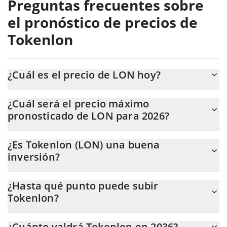
Preguntas frecuentes sobre
el pronóstico de precios de
Tokenlon
¿Cuál es el precio de LON hoy?
Hoy, Tokenlon (LON) se cotiza a $0,175598 con una
¿Cuál será el precio máximo
capitalización de mercado de $21.676.210.
pronosticado de LON para 2026?
Se espera que el precio de LON alcance un nivel máximo de
¿Es Tokenlon (LON) una buena
$0,1823665 a finales de 2026.
inversión?
Podría ser. Sin embargo, es importante destacar que las
¿Hasta qué punto puede subir
previsiones pueden y suelen estar equivocadas, por lo que
Tokenlon?
siempre debes hacer tu propia investigación antes de invertir.
El precio promedio de Tokenlon (LON) podría alcanzar
¿Cuánto valdrá Tokenlon en 2036?