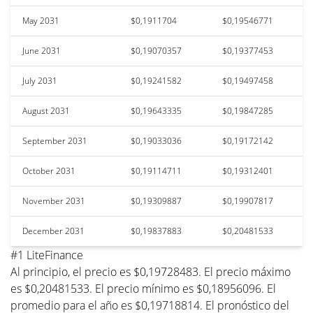
May 2031
$0,1911704
$0,19546771
June 2031
$0,19070357
$0,19377453
July 2031
$0,19241582
$0,19497458
August 2031
$0,19643335
$0,19847285
September 2031
$0,19033036
$0,19172142
October 2031
$0,19114711
$0,19312401
November 2031
$0,19309887
$0,19907817
December 2031
$0,19837883
$0,20481533
#1 LiteFinance
Al principio, el precio es $0,19728483. El precio máximo
es $0,20481533. El precio mínimo es $0,18956096. El
promedio para el año es $0,19718814. El pronóstico del