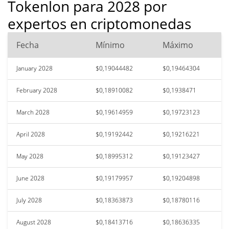
Tokenlon para 2028 por
expertos en criptomonedas
Fecha
Mínimo
Máximo
January 2028
$0,19044482
$0,19464304
February 2028
$0,18910082
$0,1938471
March 2028
$0,19614959
$0,19723123
April 2028
$0,19192442
$0,19216221
May 2028
$0,18995312
$0,19123427
June 2028
$0,19179957
$0,19204898
July 2028
$0,18363873
$0,18780116
August 2028
$0,18413716
$0,18636335