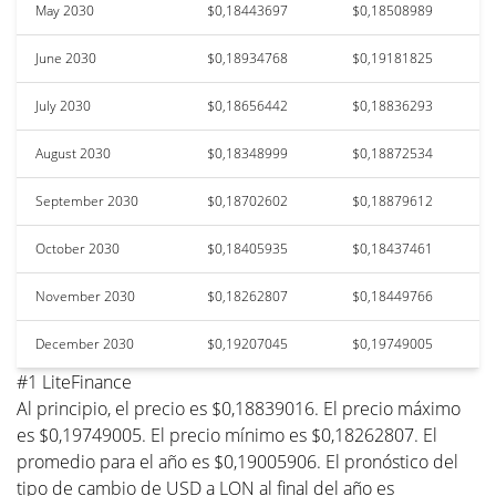
May 2030
$0,18443697
$0,18508989
June 2030
$0,18934768
$0,19181825
July 2030
$0,18656442
$0,18836293
August 2030
$0,18348999
$0,18872534
September 2030
$0,18702602
$0,18879612
October 2030
$0,18405935
$0,18437461
November 2030
$0,18262807
$0,18449766
December 2030
$0,19207045
$0,19749005
#1 LiteFinance
Al principio, el precio es $0,18839016. El precio máximo
es $0,19749005. El precio mínimo es $0,18262807. El
promedio para el año es $0,19005906. El pronóstico del
tipo de cambio de USD a LON al final del año es