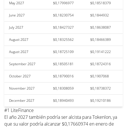
May 2027
$0,17996977
$0,18518379
June 2027
$0,18230754
$0,1844932
July 2027
$0,18427327
$0,18638087
August 2027
$0,18325562
$0,18466389
August 2027
$0,18725109
$0,19141222
September 2027
$0,18505181
$0,18724316
October 2027
$0,18790016
$0,1907068
November 2027
$0,18308059
$0,18738372
December 2027
$0,18940493
$0,19210186
#1 LiteFinance
El año 2027 también podría ser alcista para Tokenlon, ya
que su valor podría alcanzar $0,17660974 en enero de