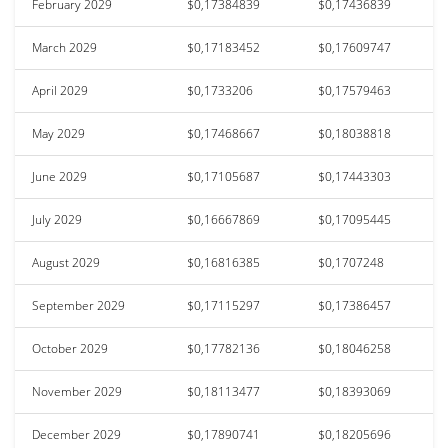
February 2029
$0,17384839
$0,17436839
March 2029
$0,17183452
$0,17609747
April 2029
$0,1733206
$0,17579463
May 2029
$0,17468667
$0,18038818
June 2029
$0,17105687
$0,17443303
July 2029
$0,16667869
$0,17095445
August 2029
$0,16816385
$0,1707248
September 2029
$0,17115297
$0,17386457
October 2029
$0,17782136
$0,18046258
November 2029
$0,18113477
$0,18393069
December 2029
$0,17890741
$0,18205696