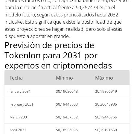
períodos futuros o no, con aproximadamente $0,19749005
para la circulación actual frente a $0,26747324 en el
modelo futuro, según datos pronosticados hasta 2032
inclusive. Esto significa que existe la posibilidad de que
estas proyecciones se hagan realidad, pero solo si estás
dispuesto a apostar en grande.
Previsión de precios de
Tokenlon para 2031 por
expertos en criptomonedas
Fecha
Mínimo
Máximo
January 2031
$0,19650048
$0,19806919
February 2031
$0,19448608
$0,20045935
March 2031
$0,19437352
$0,19446756
April 2031
$0,18956096
$0,19191659