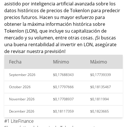
asistido por inteligencia artificial avanzada sobre los
datos históricos de precios de Tokenlon para predecir
precios futuros. Hacen su mayor esfuerzo para
obtener la máxima información histórica sobre
Tokenlon (LON), que incluye su capitalización de
mercado y su volumen, entre otras cosas. ¡Si buscas
una buena rentabilidad al invertir en LON, asegúrate
de revisar nuestra previsión!
Fecha
Mínimo
Máximo
September 2026
$0,17688343
$0,17739339
October 2026
$0,17797666
$0,18135467
November 2026
$0,17708937
$0,1811994
December 2026
$0,18117359
$0,1823665
#1 LiteFinance