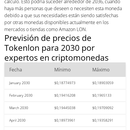
cálculo. Esto podría suceder alrededor de 2036, cuando
haya más personas que deseen o necesiten esta moneda
debido a que sus necesidades están siendo satisfechas
por otras monedas disponibles actualmente en los
mercados o tiendas como Amazon LON.
Previsión de precios de
Tokenlon para 2030 por
expertos en criptomonedas
Fecha
Mínimo
Máximo
January 2030
$0,18774973
$0,18903059
February 2030
$0,19416208
$0,1965133
March 2030
$0,19445038
$0,19709092
April 2030
$0,18973961
$0,19358291