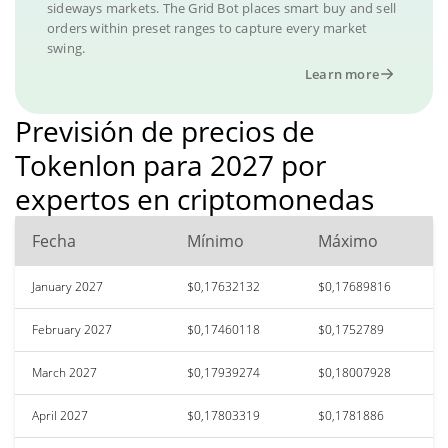
sideways markets. The Grid Bot places smart buy and sell
orders within preset ranges to capture every market
swing.
Learn more
Previsión de precios de
Tokenlon para 2027 por
expertos en criptomonedas
Fecha
Mínimo
Máximo
January 2027
$0,17632132
$0,17689816
February 2027
$0,17460118
$0,1752789
March 2027
$0,17939274
$0,18007928
April 2027
$0,17803319
$0,1781886