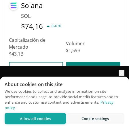
Solana
SOL
$
74,16
0.40%
Capitalización de
Volumen
Mercado
$1,59B
$43,1B
Más información
Operación
Impulse el crecimiento de su portafolio con IA
About cookies on this site
11
QuantPilot es una plataforma integral de estrategias donde
We use cookies to collect and analyse information on site
Dogecoin
performance and usage, to provide social media features and to
agentes autónomos crean, hacen backtesting y optimizan
enhance and customise content and advertisements.
Privacy
sus estrategias y realizan investigación de mercado
DOGE
policy
$
0,07
0.10%
Allow all cookies
Cookie settings
Pruébelo gratis