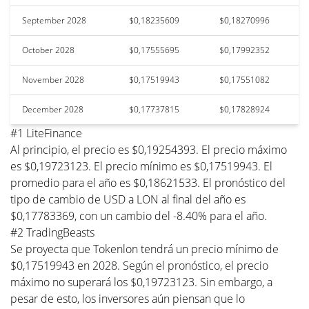
September 2028
$0,18235609
$0,18270996
October 2028
$0,17555695
$0,17992352
November 2028
$0,17519943
$0,17551082
December 2028
$0,17737815
$0,17828924
#1 LiteFinance
Al principio, el precio es $0,19254393. El precio máximo
es $0,19723123. El precio mínimo es $0,17519943. El
promedio para el año es $0,18621533. El pronóstico del
tipo de cambio de USD a LON al final del año es
$0,17783369, con un cambio del -8.40% para el año.
#2 TradingBeasts
Se proyecta que Tokenlon tendrá un precio mínimo de
$0,17519943 en 2028. Según el pronóstico, el precio
máximo no superará los $0,19723123. Sin embargo, a
pesar de esto, los inversores aún piensan que lo