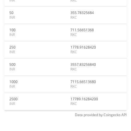
INR
RKC
50
355.78325684
INR
RKC
100
711.56651368
INR
RKC
250
1778.91628420
INR
RKC
500
3557.83256840
INR
RKC
1000
7115.66513680
INR
RKC
2500
17789.16284200
INR
RKC
Data provided by
Coingecko
API