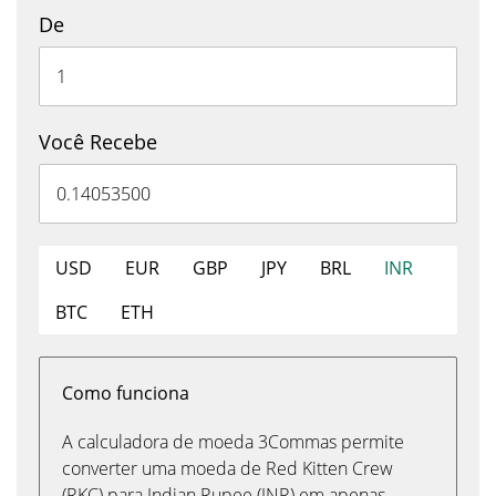
De
Você Recebe
USD
EUR
GBP
JPY
BRL
INR
BTC
ETH
Como funciona
A calculadora de moeda 3Commas permite
converter uma moeda de Red Kitten Crew
(RKC) para Indian Rupee (INR) em apenas