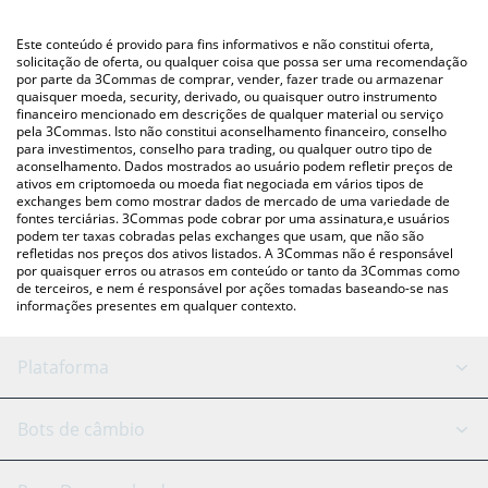
uma plataforma de troca Crypto Exchange ou P2P (pessoa a
pessoa) como LocalBitcoins, etc.
Você também pode usar nossa tabela de preços de Red Kitten
Este conteúdo é provido para fins informativos e não constitui oferta,
Crew acima para verificar o último preço de Red Kitten Crew nas
solicitação de oferta, ou qualquer coisa que possa ser uma recomendação
por parte da 3Commas de comprar, vender, fazer trade ou armazenar
principais moedas fiat e criptográficas.
quaisquer moeda, security, derivado, ou quaisquer outro instrumento
financeiro mencionado em descrições de qualquer material ou serviço
pela 3Commas. Isto não constitui aconselhamento financeiro, conselho
para investimentos, conselho para trading, ou qualquer outro tipo de
aconselhamento. Dados mostrados ao usuário podem refletir preços de
ativos em criptomoeda ou moeda fiat negociada em vários tipos de
exchanges bem como mostrar dados de mercado de uma variedade de
fontes terciárias. 3Commas pode cobrar por uma assinatura,e usuários
podem ter taxas cobradas pelas exchanges que usam, que não são
refletidas nos preços dos ativos listados. A 3Commas não é responsável
por quaisquer erros ou atrasos em conteúdo or tanto da 3Commas como
de terceiros, e nem é responsável por ações tomadas baseando-se nas
informações presentes em qualquer contexto.
Plataforma
Bot GRID
Status do sistema
Bots de câmbio
Bots DCA
Backtesting