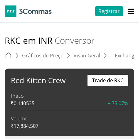
Registrar
RKC em INR
Conversor
Gráficos de Preço
Visão Geral
Exchange
Red Kitten Crew
Trade de RKC
Preço
₹
0.140535
+ 75.07%
Volume
₹
17,884,507