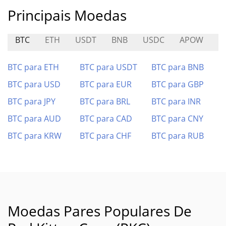
Principais Moedas
BTC
ETH
USDT
BNB
USDC
APOW
S
BTC para ETH
BTC para USDT
BTC para BNB
BTC para USD
BTC para EUR
BTC para GBP
BTC para JPY
BTC para BRL
BTC para INR
BTC para AUD
BTC para CAD
BTC para CNY
BTC para KRW
BTC para CHF
BTC para RUB
Moedas Pares Populares De