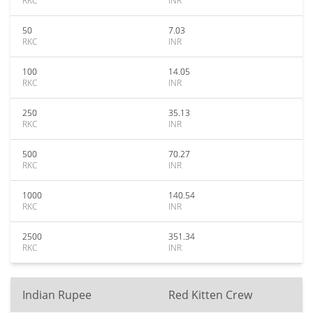
RKC
INR
50
7.03
RKC
INR
100
14.05
RKC
INR
250
35.13
RKC
INR
500
70.27
RKC
INR
1000
140.54
RKC
INR
2500
351.34
RKC
INR
Indian Rupee
Red Kitten Crew