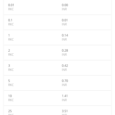
0.01
0.00
RKC
INR
0.1
0.01
RKC
INR
1
0.14
RKC
INR
2
0.28
RKC
INR
3
0.42
RKC
INR
5
0.70
RKC
INR
10
1.41
RKC
INR
25
3.51