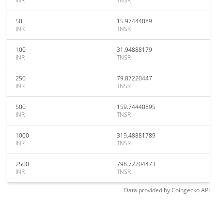
INR
TNSR
50
15.97444089
INR
TNSR
100
31.94888179
INR
TNSR
250
79.87220447
INR
TNSR
500
159.74440895
INR
TNSR
1000
319.48881789
INR
TNSR
2500
798.72204473
INR
TNSR
Data provided by
Coingecko
API