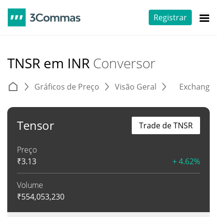
Registrar
TNSR em INR
Conversor
Gráficos de Preço
Visão Geral
Exchange
Tensor
Trade de TNSR
Preço
₹
3.13
+ 4.62%
Volume
₹
554,053,230