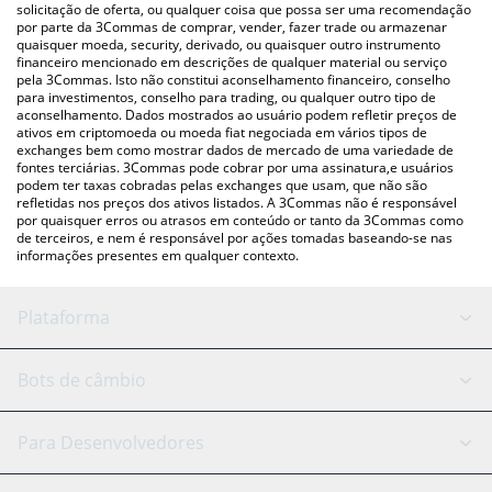
acima para verificar o último preço de Tensor nas principais
solicitação de oferta, ou qualquer coisa que possa ser uma recomendação
por parte da 3Commas de comprar, vender, fazer trade ou armazenar
moedas fiat e criptográficas.
quaisquer moeda, security, derivado, ou quaisquer outro instrumento
financeiro mencionado em descrições de qualquer material ou serviço
pela 3Commas. Isto não constitui aconselhamento financeiro, conselho
para investimentos, conselho para trading, ou qualquer outro tipo de
aconselhamento. Dados mostrados ao usuário podem refletir preços de
ativos em criptomoeda ou moeda fiat negociada em vários tipos de
exchanges bem como mostrar dados de mercado de uma variedade de
fontes terciárias. 3Commas pode cobrar por uma assinatura,e usuários
podem ter taxas cobradas pelas exchanges que usam, que não são
refletidas nos preços dos ativos listados. A 3Commas não é responsável
por quaisquer erros ou atrasos em conteúdo or tanto da 3Commas como
de terceiros, e nem é responsável por ações tomadas baseando-se nas
informações presentes em qualquer contexto.
Plataforma
Bot GRID
Status do sistema
Bots de câmbio
Bots DCA
Backtesting
Binance
BitMEX
Para Desenvolvedores
Signal Bot
Assistente de IA
Bitstamp
Kraken