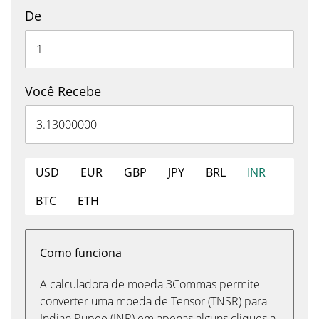
De
Você Recebe
USD
EUR
GBP
JPY
BRL
INR
BTC
ETH
Como funciona
A calculadora de moeda 3Commas permite
converter uma moeda de Tensor (TNSR) para
Indian Rupee (INR) em apenas alguns cliques a