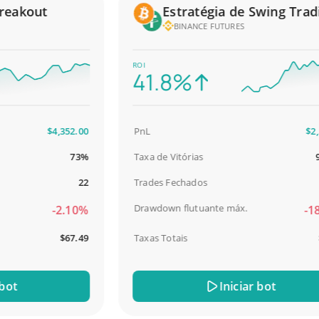
eakout
Estratégia de Swing Tradin
BINANCE FUTURES
ROI
41.8%
$4,352.00
PnL
$2,587
73%
Taxa de Vitórias
98.
22
Trades Fechados
Drawdown flutuante máx.
-2.10%
-18.
$67.49
Taxas Totais
$31
t
Iniciar bot