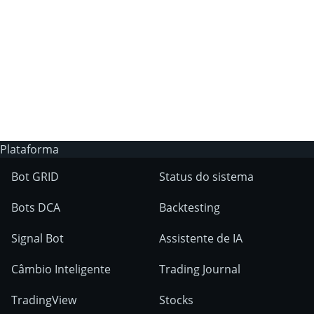
A 3Commas possui um bot de trading IA?
Em quais mercados as ferraments
3Commas podem ser usados?
Plataforma
Bot GRID
Status do sistema
Bots DCA
Backtesting
Signal Bot
Assistente de IA
Câmbio Inteligente
Trading Journal
TradingView
Stocks