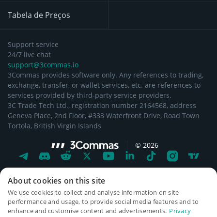
Tabela de Preços
Support service
24/7 live chat
support@3commas.io
3Commas provides software only. Any references to trading,
exchange, transfer, or wallet services, etc. are references to
services provided by third-party service providers.
3C Trade Tech Ltd., registration number 2164568, address
Geneva Place, 2nd Floor, #333 Waterfront Drive, Road Town
Tortola, British Virgin Islands
©
2026
About cookies on this site
We use cookies to collect and analyse information on site
performance and usage, to provide social media features and to
enhance and customise content and advertisements.
Privacy