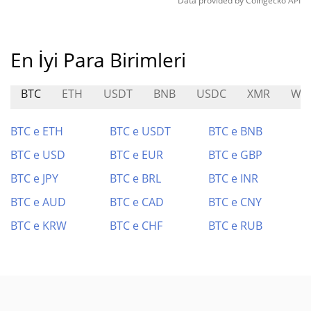
Data provided by
Coingecko
API
En İyi Para Birimleri
BTC
ETH
USDT
BNB
USDC
XMR
WB
BTC e ETH
BTC e USDT
BTC e BNB
BTC e USD
BTC e EUR
BTC e GBP
BTC e JPY
BTC e BRL
BTC e INR
BTC e AUD
BTC e CAD
BTC e CNY
BTC e KRW
BTC e CHF
BTC e RUB