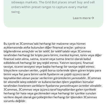
sideways markets. The Grid Bot places smart buy and sell
orders within preset ranges to capture every market
swing.
Learn more
Bu içerik ve 3Commas'taki herhangi bir malzeme veya hizmet
açıklamasında atıfta bulunulan diğer finansal araçlar. yalnızca
bilgilendirme amaçlıdır ve bir teklif, bir teklif talebi veya 3Commas
tarafından herhangi bir kripto para birimi, menkul kıymet, türev veya diğer
finansal satın alma, satma, ticaret veya tutma önerisi olarak kabul
edilebilecek herhangi bir şey teşkil etmez. Yatırım tavsiyesi, finansal
tavsiye, ticaret tavsiyesi veya başka herhangi bir tavsiye teşkil etmez.
İzleyicilere sunulan veriler, çeşitli borsa türlerinde işlem gören kripto para
birimi veya fiat para birimi varlık fiyatlarını ve çeşitli üçüncü taraf
kaynaklardan alınan pazar verilerinin görüntülerini yansıtabilir. 3Commas
bir abonelik talep edebilir ve kullanıcılardan işlem yaptıkları borsalar
tarafından listelenen varlıkların fiyatlarına yansıtılmayan ücretler alınabilir.
3Commas, 3Commas veya üçüncü taraf kaynaklardan gelen içerikteki
herhangi bir hata veya gecikmeden veya herhangi bir içerikte sunulan
verilere dayalı olarak gerçekleştirilen herhangi bir işlemden 3Commas
sorumlu değildir.