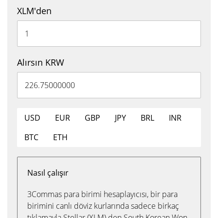
XLM'den
Alırsın KRW
USD
EUR
GBP
JPY
BRL
INR
BTC
ETH
Nasıl çalışır
3Commas para birimi hesaplayıcısı, bir para
birimini canlı döviz kurlarında sadece birkaç
tıklamayla Stellar (XLM) den South Korean Won