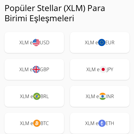
Popüler Stellar (XLM) Para
Birimi Eşleşmeleri
XLM e
USD
XLM e
EUR
XLM e
GBP
XLM e
JPY
XLM e
BRL
XLM e
INR
XLM e
BTC
XLM e
ETH