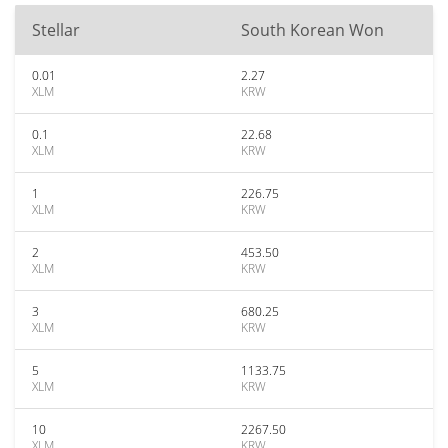
Stellar
South Korean Won
0.01
2.27
XLM
KRW
0.1
22.68
XLM
KRW
1
226.75
XLM
KRW
2
453.50
XLM
KRW
3
680.25
XLM
KRW
5
1133.75
XLM
KRW
10
2267.50
XLM
KRW