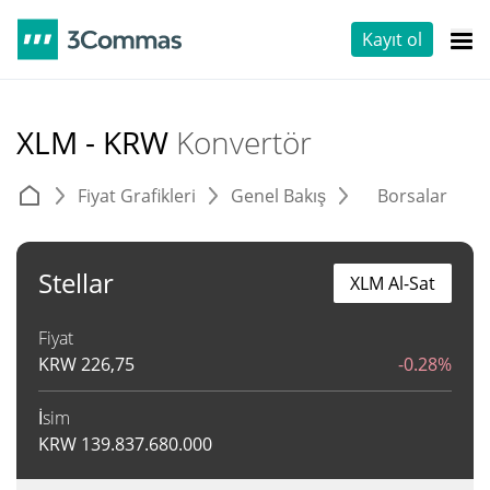
Kayıt ol
XLM - KRW
Konvertör
Fiyat Grafikleri
Genel Bakış
Borsalar
T
Stellar
XLM Al-Sat
Fiyat
KRW
226,75
-0.28%
İsim
KRW
139.837.680.000