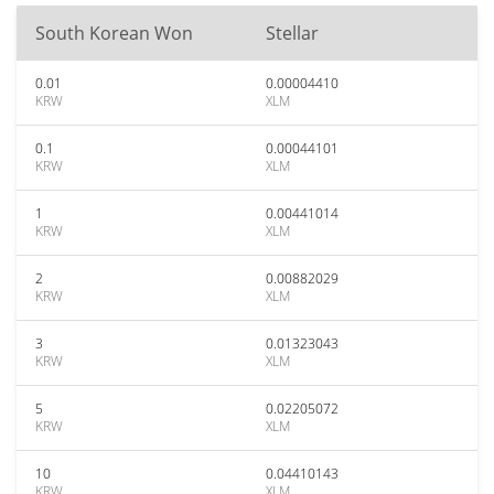
South Korean Won
Stellar
0.01
0.00004410
KRW
XLM
0.1
0.00044101
KRW
XLM
1
0.00441014
KRW
XLM
2
0.00882029
KRW
XLM
3
0.01323043
KRW
XLM
5
0.02205072
KRW
XLM
10
0.04410143
KRW
XLM