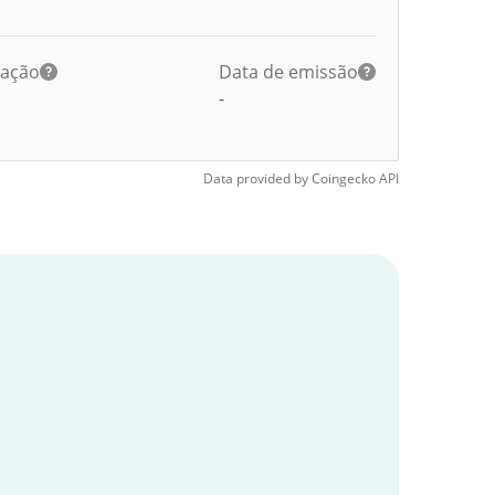
lação
Data de emissão
-
Data provided by
Coingecko
API