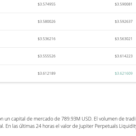
$3.574955
$3.590081
$3.580026
$3.592637
$3.536216
$3.563021
$3.555526
$3.614223
$3.612189
$3.621609
 con un capital de mercado de 789.93M USD. El volumen de tradi
l. En las últimas 24 horas el valor de Jupiter Perpetuals Liquid