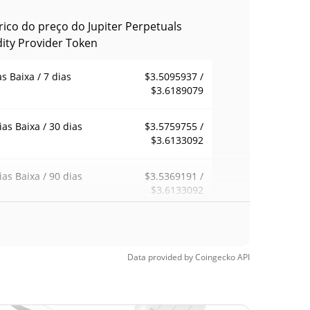
rico do preço do Jupiter Perpetuals
dity Provider Token
as Baixa / 7 dias
$3.5095937 /
$3.6189079
ias Baixa / 30 dias
$3.5759755 /
$3.6133092
ias Baixa / 90 dias
$3.5369191 /
$3.6133092
emana Baixa / 52
$3.5095937 /
$3.6216091
ana Alta
Data provided by
Coingecko
API
ma de todos os
$5.99
pos
40.36%
, 2025 (10 meses