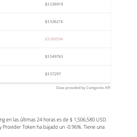
$3.536919
$3.536216
$3.509594
$3.549763
$3.57297
Data provided by
Coingecko
API
ng en las últimas 24 horas es de $ 1,506,580 USD.
ity Provider Token ha bajado un -0.96%. Tiene una