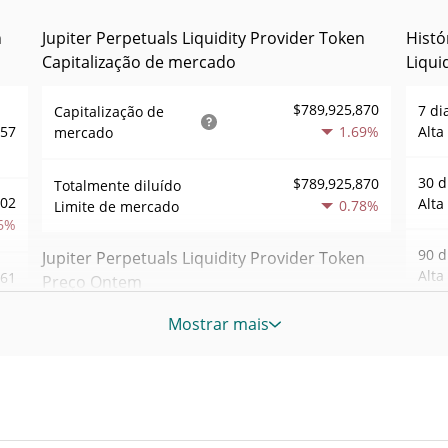
n
Jupiter Perpetuals Liquidity Provider Token
Histó
Capitalização de mercado
Liqui
$789,925,870
7 di
Capitalização de
.57
1.69%
Alta
mercado
30 d
$789,925,870
Totalmente diluído
102
Alta
0.78%
Limite de mercado
6%
90 d
Jupiter Perpetuals Liquidity Provider Token
Alta
.61
Preço Ontem
Mostrar mais
52 S
580
$3.5985009 /
Baixa / Alta de ontem
Sem
4%
$3.6020315
Máxi
Abertura / Fecho de
$3.6020315 /
423
tem
$3.5985009
Ontem
Oct 6