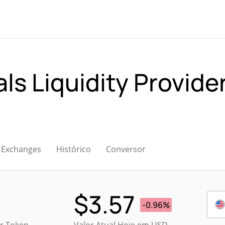
ls Liquidity Provide
Exchanges
Histórico
Conversor
$
3.57
-0.96%