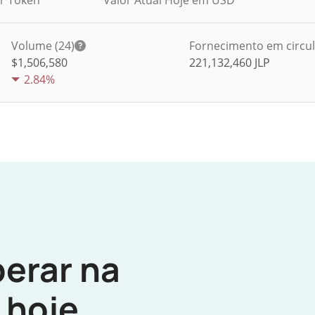
er Token
Valor Atual Hoje em USD
Volume (24)
Fornecimento em circu
$
1,506,580
221,132,460
JLP
2.84%
erar na
hoje