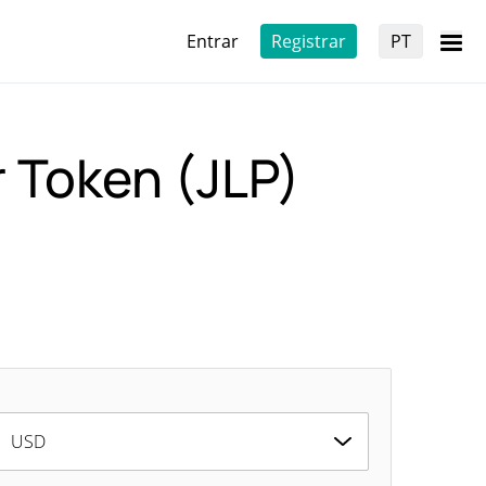
Entrar
Registrar
PT
r Token (JLP)
USD