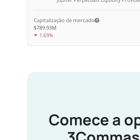
Jupiter Perpetuals Liquidity Provid
Capitalização de mercado
$789.93M
1.69%
Comece a op
3Commas 