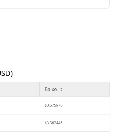
USD)
Baixo
$3.575976
$3.562446