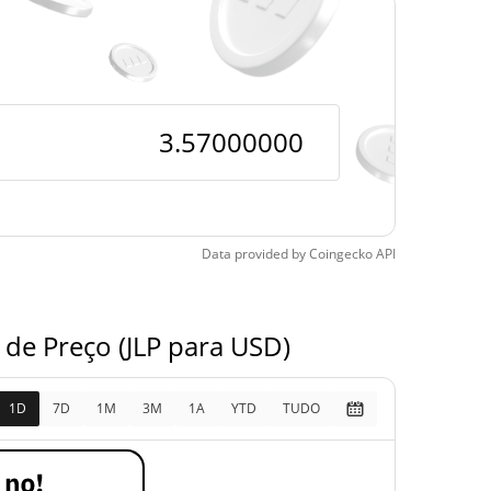
)
a de todos os
$0.146839
pos
2331.94%
3, 2023 (2 anos atrás)
Data provided by
Coingecko
API
 de Preço (JLP para USD)
1D
7D
1M
3M
1A
YTD
TUDO