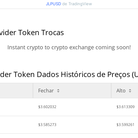
JLPUSD
de TradingView
ovider Token Trocas
Instant crypto to crypto exchange coming soon!
vider Token Dados Históricos de Preços (
Fechar
Alto
$3.602032
$3.613309
$3.585273
$3.599261