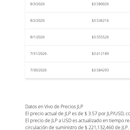
8/3/2026
$3.580026
8/2/2026
$3.536216
8/1/2026
$3.555526
7/31/2026
$3.612189
7/30/2026
$3.584293
Datos en Vivo de Precios JLP
El precio actual de JLP es de $ 3.57 por JLP/USD,
El precio de JLP a USD es actualizado en tiempo rea
circulación de suministro de $ 221,132,460 de JLP.