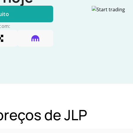
uito
 com:
 preços de JLP