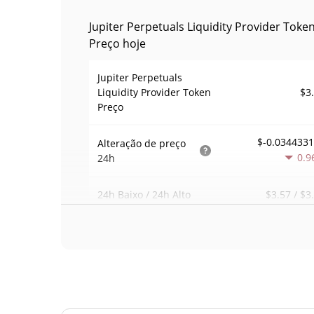
Jupiter Perpetuals Liquidity Provider Toke
Preço hoje
Jupiter Perpetuals
$3
Liquidity Provider Token
Preço
$-0.034433
Alteração de preço
0.9
24h
$3.57 / $3
24h Baixo / 24h Alto
$1,506,
Volume
24h
2.8
Volume / Limite de
0.0019072
mercado