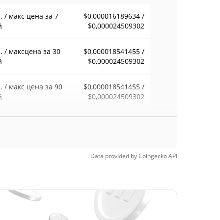
 / макс цена за 7
$0,000016189634 /
$0,000024509302
й
 / максцена за 30
$0,000018541455 /
$0,000024509302
й
 / макс цена за 90
$0,000018541455 /
$0,000024509302
й
 / макс цена за 52
$0,000018541455 /
$0,000024509302
ели
Data provided by
Coingecko
API
орический макс.
$0,00016884
1, 2025 (8 месяцев
90.97%
д)
орический мин.
$0,00000905
13, 2025 (7 месяцев
68.46%
д)