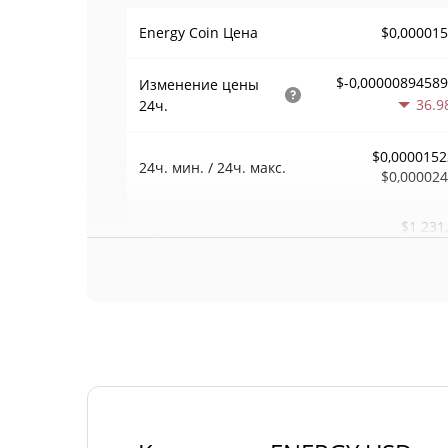
$0,00001
Energy Coin Цена
$-0,0000089458
Изменение цены
36.9
24ч.
$0,0000152
24ч. мин. / 24ч. макс.
$0,00002
$1 231
Объем
24ч.
19.5
Объем / Рыночная
0,08085
капитализация
<0.00000
Доминирование
#92
Рейтинг