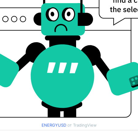
ENERGYUSD
от TradingView