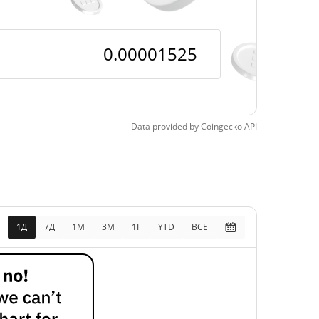
Data provided by
Coingecko
API
1Д
7Д
1М
3M
1Г
YTD
ВСЕ