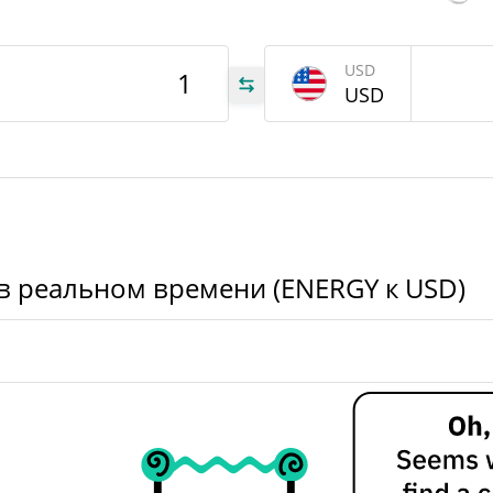
$1 544,6474
Вчерашний объем
USD
078
USD
GY
078
GY
RGY
 в реальном времени (ENERGY к USD)