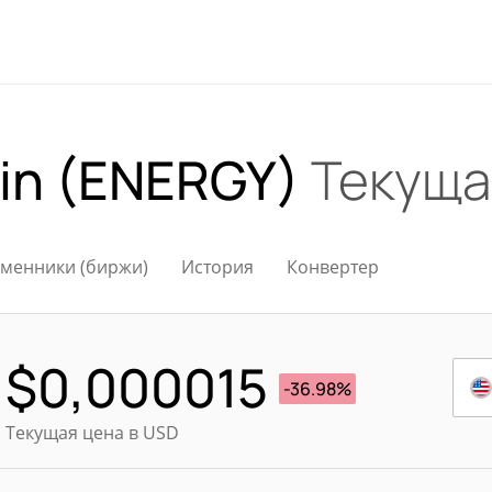
in (ENERGY)
Текуща
менники (биржи)
История
Конвертер
$
0,000015
-36.98%
Текущая цена в USD