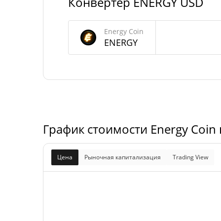
Конвертер ENERGY USD
Energy Coin Предложение
Energy Coin
999 054 388,
ENERGY
В обращении
ENER
999 054 388,
Общее предложение
ENER
Максимальное
1 000 000 000 ENE
предложение
График стоимости Energy Coin
Цена
Рыночная капитализация
Trading View