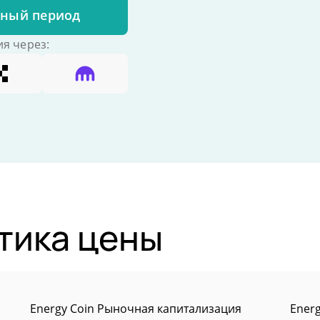
бный период
я через:
тика цены
Energy Coin Рыночная капитализация
Ener