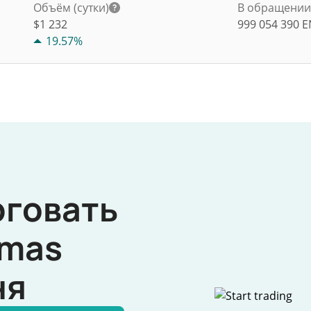
Объём (сутки)
В обращени
$
1 232
999 054 390
E
19.57%
рговать
mas
ня