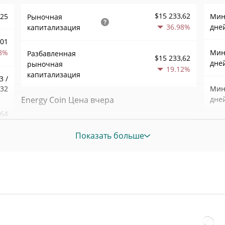
$15 233,62
525
Мин.
Рыночная
36.98%
дне
капитализация
901
8%
Мин.
Разбавленная
$15 233,62
дне
рыночная
19.12%
капитализация
3 /
432
Мин.
Energy Coin Цена вчера
дне
,64
Вчерашняя мин. / макс
$0,000018541455 /
7%
Мин.
$0,000019164856
цена
Показать больше
нед
012
Вчерашняя цена
$0,000018541455 /
Ист
$0,000019164856
открытия / закрытия
дек. 
наза
1%
Вчерашнее изменение
19.11%
Ист
цены
85
дек. 
наза